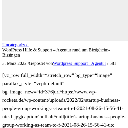
Uncategorized
WordPress Hilfe & Support – Agentur rund um Bietigheim-
Bissingen
3. März 2022
/
Gepostet von
Wordpress-Support - Agentur
/
581
[vc_row full_width=“stretch_row“ bg_type=“image“
parallax_style=“vcpb-default“
bg_image_new=“id^376|url^https://www.wp-
rockets.de/wp-content/uploads/2022/02/startup-business-
people-group-working-as-team-to-f-2021-08-26-15-56-41-
utc-1.jpg|caption^null|alt^null|title^startup-business-people-
group-working-as-team-to-f-2021-08-26-15-56-41-utc