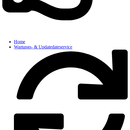
Home
Wartungs- & Updatedateservice