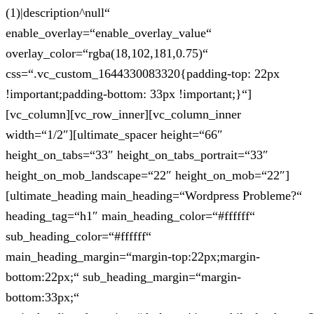
(1)|description^null“
enable_overlay=“enable_overlay_value“
overlay_color=“rgba(18,102,181,0.75)“
css=“.vc_custom_1644330083320{padding-top: 22px
!important;padding-bottom: 33px !important;}“]
[vc_column][vc_row_inner][vc_column_inner
width=“1/2″][ultimate_spacer height=“66″
height_on_tabs=“33″ height_on_tabs_portrait=“33″
height_on_mob_landscape=“22″ height_on_mob=“22″]
[ultimate_heading main_heading=“Wordpress Probleme?“
heading_tag=“h1″ main_heading_color=“#ffffff“
sub_heading_color=“#ffffff“
main_heading_margin=“margin-top:22px;margin-
bottom:22px;“ sub_heading_margin=“margin-
bottom:33px;“