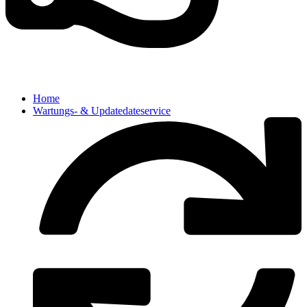
Home
Wartungs- & Updatedateservice