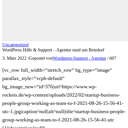
Uncategorized
WordPress Hilfe & Support – Agentur rund um Betzdorf
3. März 2022
/
Gepostet von
Wordpress-Support - Agentur
/
607
[vc_row full_width=“stretch_row“ bg_type=“image“
parallax_style=“vcpb-default“
bg_image_new=“id^376|url^https://www.wp-
rockets.de/wp-content/uploads/2022/02/startup-business-
people-group-working-as-team-to-f-2021-08-26-15-56-41-
utc-1.jpg|caption^null|alt^null|title^startup-business-people-
group-working-as-team-to-f-2021-08-26-15-56-41-utc