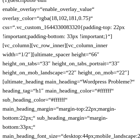
(1)|description^null“
enable_overlay=“enable_overlay_value“
overlay_color=“rgba(18,102,181,0.75)“
css=“.vc_custom_1644330083320{padding-top: 22px
!important;padding-bottom: 33px !important;}“]
[vc_column][vc_row_inner][vc_column_inner
width=“1/2″][ultimate_spacer height=“66″
height_on_tabs=“33″ height_on_tabs_portrait=“33″
height_on_mob_landscape=“22″ height_on_mob=“22″]
[ultimate_heading main_heading=“Wordpress Probleme?“
heading_tag=“h1″ main_heading_color=“#ffffff“
sub_heading_color=“#ffffff“
main_heading_margin=“margin-top:22px;margin-
bottom:22px;“ sub_heading_margin=“margin-
bottom:33px;“
main_heading_font_size=“desktop:44px;mobile_landscape: