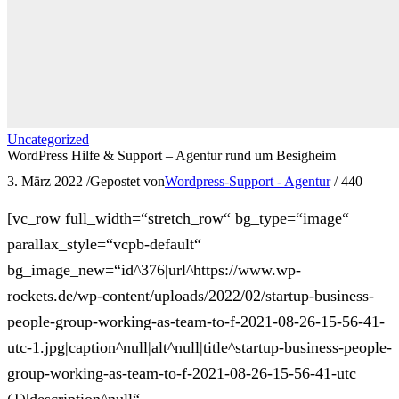
Uncategorized
WordPress Hilfe & Support – Agentur rund um Besigheim
3. März 2022
/
Gepostet von
Wordpress-Support - Agentur
/
440
[vc_row full_width=“stretch_row“ bg_type=“image“
parallax_style=“vcpb-default“
bg_image_new=“id^376|url^https://www.wp-
rockets.de/wp-content/uploads/2022/02/startup-business-
people-group-working-as-team-to-f-2021-08-26-15-56-41-
utc-1.jpg|caption^null|alt^null|title^startup-business-people-
group-working-as-team-to-f-2021-08-26-15-56-41-utc