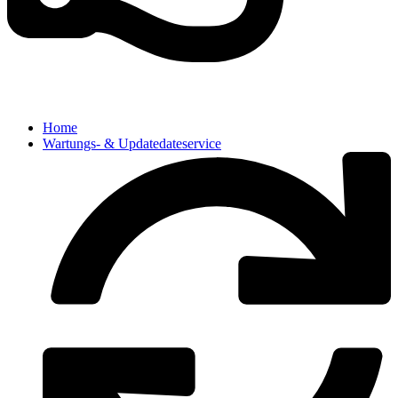
Home
Wartungs- & Updatedateservice