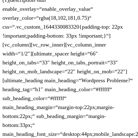
(1)|description^null“
enable_overlay=“enable_overlay_value“
overlay_color=“rgba(18,102,181,0.75)“
css=“.vc_custom_1644330083320{padding-top: 22px
!important;padding-bottom: 33px !important;}“]
[vc_column][vc_row_inner][vc_column_inner
width=“1/2″][ultimate_spacer height=“66″
height_on_tabs=“33″ height_on_tabs_portrait=“33″
height_on_mob_landscape=“22″ height_on_mob=“22″]
[ultimate_heading main_heading=“Wordpress Probleme?“
heading_tag=“h1″ main_heading_color=“#ffffff“
sub_heading_color=“#ffffff“
main_heading_margin=“margin-top:22px;margin-
bottom:22px;“ sub_heading_margin=“margin-
bottom:33px;“
main_heading_font_size=“desktop:44px;mobile_landscape: