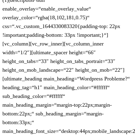
(1)|description^null“
enable_overlay=“enable_overlay_value“
overlay_color=“rgba(18,102,181,0.75)“
css=“.vc_custom_1644330083320{padding-top: 22px
!important;padding-bottom: 33px !important;}“]
[vc_column][vc_row_inner][vc_column_inner
width=“1/2″][ultimate_spacer height=“66″
height_on_tabs=“33″ height_on_tabs_portrait=“33″
height_on_mob_landscape=“22″ height_on_mob=“22″]
[ultimate_heading main_heading=“Wordpress Probleme?“
heading_tag=“h1″ main_heading_color=“#ffffff“
sub_heading_color=“#ffffff“
main_heading_margin=“margin-top:22px;margin-
bottom:22px;“ sub_heading_margin=“margin-
bottom:33px;“
main_heading_font_size=“desktop:44px;mobile_landscape: