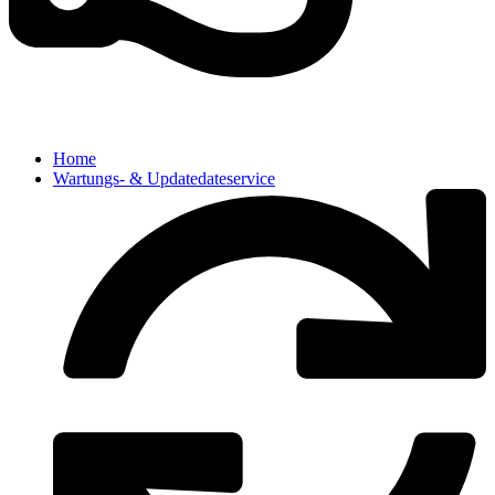
Home
Wartungs- & Updatedateservice