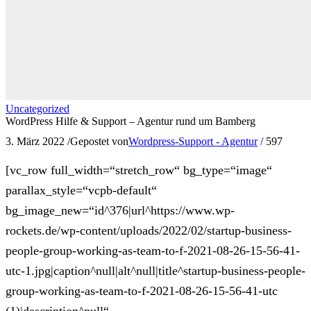
Uncategorized
WordPress Hilfe & Support – Agentur rund um Bamberg
3. März 2022
/
Gepostet von
Wordpress-Support - Agentur
/
597
[vc_row full_width=“stretch_row“ bg_type=“image“
parallax_style=“vcpb-default“
bg_image_new=“id^376|url^https://www.wp-
rockets.de/wp-content/uploads/2022/02/startup-business-
people-group-working-as-team-to-f-2021-08-26-15-56-41-
utc-1.jpg|caption^null|alt^null|title^startup-business-people-
group-working-as-team-to-f-2021-08-26-15-56-41-utc