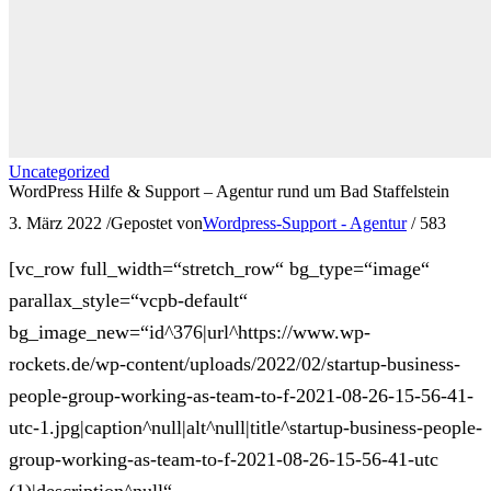
Uncategorized
WordPress Hilfe & Support – Agentur rund um Bad Staffelstein
3. März 2022
/
Gepostet von
Wordpress-Support - Agentur
/
583
[vc_row full_width=“stretch_row“ bg_type=“image“
parallax_style=“vcpb-default“
bg_image_new=“id^376|url^https://www.wp-
rockets.de/wp-content/uploads/2022/02/startup-business-
people-group-working-as-team-to-f-2021-08-26-15-56-41-
utc-1.jpg|caption^null|alt^null|title^startup-business-people-
group-working-as-team-to-f-2021-08-26-15-56-41-utc