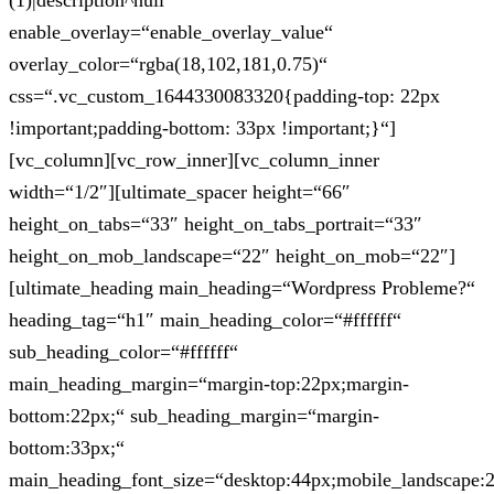
(1)|description^null“
enable_overlay=“enable_overlay_value“
overlay_color=“rgba(18,102,181,0.75)“
css=“.vc_custom_1644330083320{padding-top: 22px
!important;padding-bottom: 33px !important;}“]
[vc_column][vc_row_inner][vc_column_inner
width=“1/2″][ultimate_spacer height=“66″
height_on_tabs=“33″ height_on_tabs_portrait=“33″
height_on_mob_landscape=“22″ height_on_mob=“22″]
[ultimate_heading main_heading=“Wordpress Probleme?“
heading_tag=“h1″ main_heading_color=“#ffffff“
sub_heading_color=“#ffffff“
main_heading_margin=“margin-top:22px;margin-
bottom:22px;“ sub_heading_margin=“margin-
bottom:33px;“
main_heading_font_size=“desktop:44px;mobile_landscape: