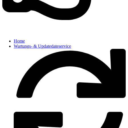
Home
Wartungs- & Updatedateservice