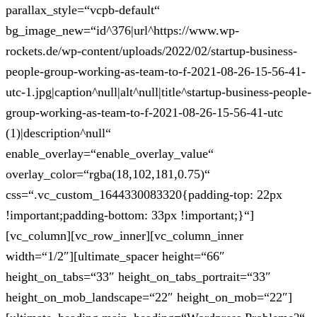
parallax_style=“vcpb-default“
bg_image_new=“id^376|url^https://www.wp-
rockets.de/wp-content/uploads/2022/02/startup-business-
people-group-working-as-team-to-f-2021-08-26-15-56-41-
utc-1.jpg|caption^null|alt^null|title^startup-business-people-
group-working-as-team-to-f-2021-08-26-15-56-41-utc
(1)|description^null“
enable_overlay=“enable_overlay_value“
overlay_color=“rgba(18,102,181,0.75)“
css=“.vc_custom_1644330083320{padding-top: 22px
!important;padding-bottom: 33px !important;}“]
[vc_column][vc_row_inner][vc_column_inner
width=“1/2″][ultimate_spacer height=“66″
height_on_tabs=“33″ height_on_tabs_portrait=“33″
height_on_mob_landscape=“22″ height_on_mob=“22″]