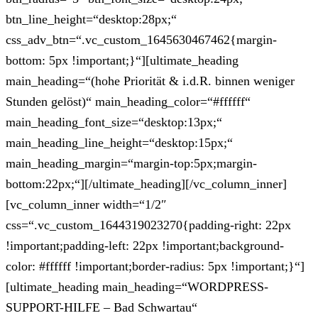
btn_line_height=“desktop:28px;“
css_adv_btn=“.vc_custom_1645630467462{margin-
bottom: 5px !important;}“][ultimate_heading
main_heading=“(hohe Priorität & i.d.R. binnen weniger
Stunden gelöst)“ main_heading_color=“#ffffff“
main_heading_font_size=“desktop:13px;“
main_heading_line_height=“desktop:15px;“
main_heading_margin=“margin-top:5px;margin-
bottom:22px;“][/ultimate_heading][/vc_column_inner]
[vc_column_inner width=“1/2″
css=“.vc_custom_1644319023270{padding-right: 22px
!important;padding-left: 22px !important;background-
color: #ffffff !important;border-radius: 5px !important;}“]
[ultimate_heading main_heading=“WORDPRESS-
SUPPORT-HILFE – Bad Schwartau“