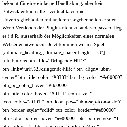
bekannt für eine einfache Handhabung, aber kein
Entwickler kann alle Eventualitäten und
Unverträglichkeiten mit anderen Gegebenheiten erraten.
Wenn Versionen der Plugins nicht zu anderen passen, liegt
es i.d.R. ausserhalb der Möglichkeiten eines normalen
Webseitenanwenders. Jetzt kommen wir ins Spiel!
[/ultimate_heading][ultimate_spacer height=“33″]
[ult_buttons btn_title=“Dringende Hilfe“
btn_link=“url:%2Fdringende-hilfe“ btn_align=“ubtn-
center“ btn_title_color=“#ffffff“ btn_bg_color=“#e80000″
btn_bg_color_hover=“#dd0000″
btn_title_color_hover=“#ffffff“ icon_size=““
icon_color=“#ffffff“ btn_icon_pos=“ubtn-sep-icon-at-left“
btn_border_style=“solid“ btn_color_border=“#e80000″
btn_color_border_hover=“#e80000″ btn_border_size=“1″
btn_radius=“5″ btn_font_size=“desktop:24px;“