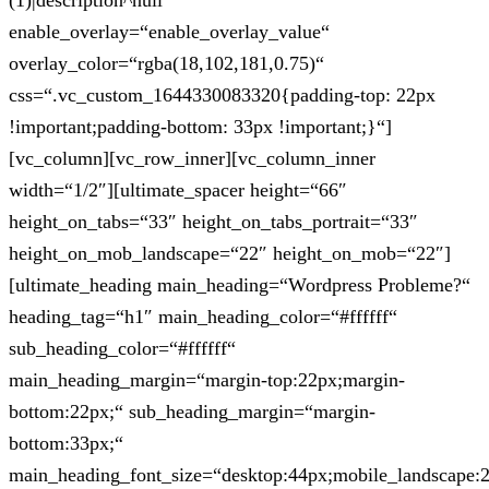
(1)|description^null“
enable_overlay=“enable_overlay_value“
overlay_color=“rgba(18,102,181,0.75)“
css=“.vc_custom_1644330083320{padding-top: 22px
!important;padding-bottom: 33px !important;}“]
[vc_column][vc_row_inner][vc_column_inner
width=“1/2″][ultimate_spacer height=“66″
height_on_tabs=“33″ height_on_tabs_portrait=“33″
height_on_mob_landscape=“22″ height_on_mob=“22″]
[ultimate_heading main_heading=“Wordpress Probleme?“
heading_tag=“h1″ main_heading_color=“#ffffff“
sub_heading_color=“#ffffff“
main_heading_margin=“margin-top:22px;margin-
bottom:22px;“ sub_heading_margin=“margin-
bottom:33px;“
main_heading_font_size=“desktop:44px;mobile_landscape: