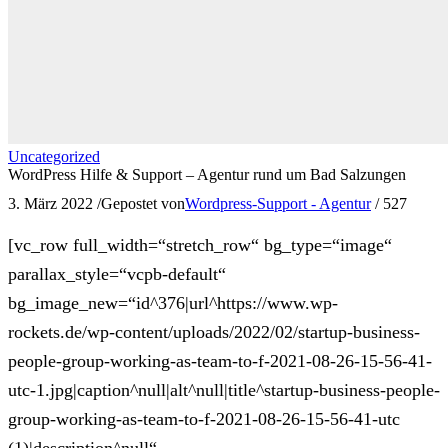
Uncategorized
WordPress Hilfe & Support – Agentur rund um Bad Salzungen
3. März 2022
/
Gepostet von
Wordpress-Support - Agentur
/
527
[vc_row full_width=“stretch_row“ bg_type=“image“
parallax_style=“vcpb-default“
bg_image_new=“id^376|url^https://www.wp-
rockets.de/wp-content/uploads/2022/02/startup-business-
people-group-working-as-team-to-f-2021-08-26-15-56-41-
utc-1.jpg|caption^null|alt^null|title^startup-business-people-
group-working-as-team-to-f-2021-08-26-15-56-41-utc