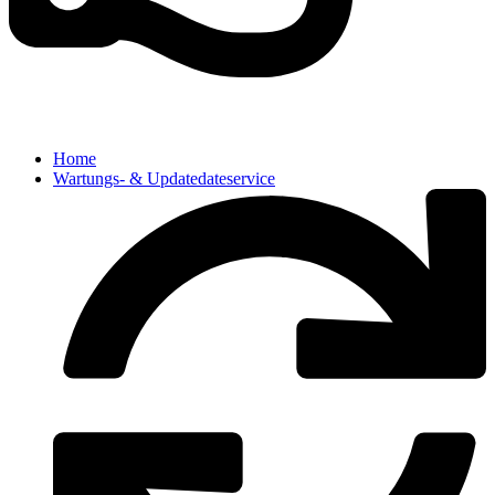
Home
Wartungs- & Updatedateservice