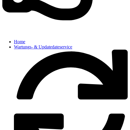
Home
Wartungs- & Updatedateservice