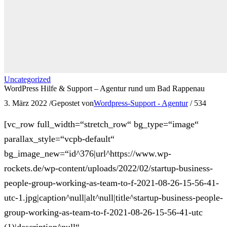
Uncategorized
WordPress Hilfe & Support – Agentur rund um Bad Rappenau
3. März 2022
/
Gepostet von
Wordpress-Support - Agentur
/
534
[vc_row full_width=“stretch_row“ bg_type=“image“
parallax_style=“vcpb-default“
bg_image_new=“id^376|url^https://www.wp-
rockets.de/wp-content/uploads/2022/02/startup-business-
people-group-working-as-team-to-f-2021-08-26-15-56-41-
utc-1.jpg|caption^null|alt^null|title^startup-business-people-
group-working-as-team-to-f-2021-08-26-15-56-41-utc