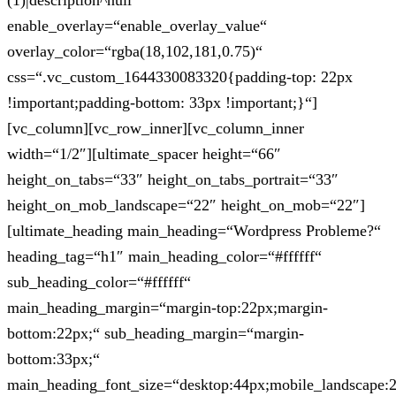
(1)|description^null“
enable_overlay=“enable_overlay_value“
overlay_color=“rgba(18,102,181,0.75)“
css=“.vc_custom_1644330083320{padding-top: 22px
!important;padding-bottom: 33px !important;}“]
[vc_column][vc_row_inner][vc_column_inner
width=“1/2″][ultimate_spacer height=“66″
height_on_tabs=“33″ height_on_tabs_portrait=“33″
height_on_mob_landscape=“22″ height_on_mob=“22″]
[ultimate_heading main_heading=“Wordpress Probleme?“
heading_tag=“h1″ main_heading_color=“#ffffff“
sub_heading_color=“#ffffff“
main_heading_margin=“margin-top:22px;margin-
bottom:22px;“ sub_heading_margin=“margin-
bottom:33px;“
main_heading_font_size=“desktop:44px;mobile_landscape: