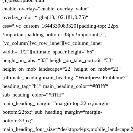
(1)|description^null“
enable_overlay=“enable_overlay_value“
overlay_color=“rgba(18,102,181,0.75)“
css=“.vc_custom_1644330083320{padding-top: 22px
!important;padding-bottom: 33px !important;}“]
[vc_column][vc_row_inner][vc_column_inner
width=“1/2″][ultimate_spacer height=“66″
height_on_tabs=“33″ height_on_tabs_portrait=“33″
height_on_mob_landscape=“22″ height_on_mob=“22″]
[ultimate_heading main_heading=“Wordpress Probleme?“
heading_tag=“h1″ main_heading_color=“#ffffff“
sub_heading_color=“#ffffff“
main_heading_margin=“margin-top:22px;margin-
bottom:22px;“ sub_heading_margin=“margin-
bottom:33px;“
main_heading_font_size=“desktop:44px;mobile_landscape: