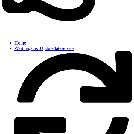
Home
Wartungs- & Updatedateservice