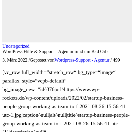
Uncategorized
WordPress Hilfe & Support – Agentur rund um Bad Orb
3. März 2022
/
Gepostet von
Wordpress-Support - Agentur
/
499
[vc_row full_width=“stretch_row“ bg_type=“image“
parallax_style=“vcpb-default“
bg_image_new=“id^376|url^https://www.wp-
rockets.de/wp-content/uploads/2022/02/startup-business-
people-group-working-as-team-to-f-2021-08-26-15-56-41-
utc-1.jpg|caption^null|alt^null|title^startup-business-people-
group-working-as-team-to-f-2021-08-26-15-56-41-utc