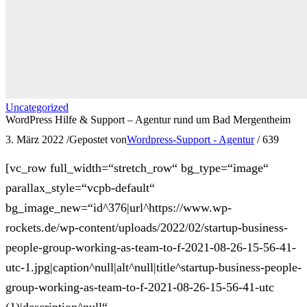
Uncategorized
WordPress Hilfe & Support – Agentur rund um Bad Mergentheim
3. März 2022
/
Gepostet von
Wordpress-Support - Agentur
/
639
[vc_row full_width=“stretch_row“ bg_type=“image“
parallax_style=“vcpb-default“
bg_image_new=“id^376|url^https://www.wp-
rockets.de/wp-content/uploads/2022/02/startup-business-
people-group-working-as-team-to-f-2021-08-26-15-56-41-
utc-1.jpg|caption^null|alt^null|title^startup-business-people-
group-working-as-team-to-f-2021-08-26-15-56-41-utc