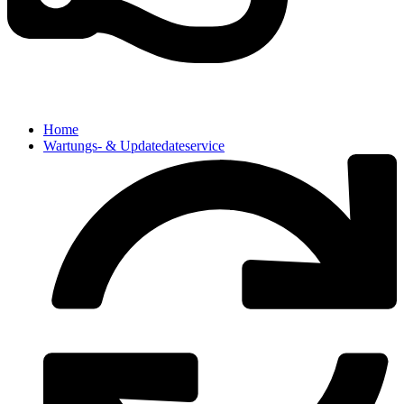
Home
Wartungs- & Updatedateservice