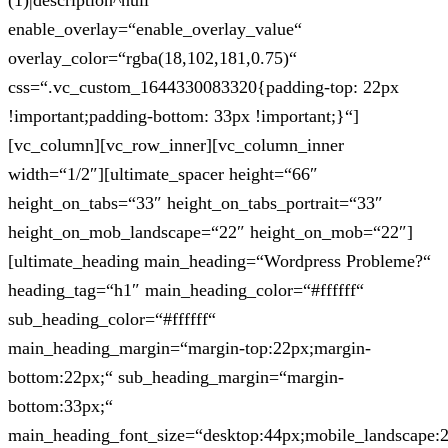
(1)|description^null“
enable_overlay=“enable_overlay_value“
overlay_color=“rgba(18,102,181,0.75)“
css=“.vc_custom_1644330083320{padding-top: 22px
!important;padding-bottom: 33px !important;}“]
[vc_column][vc_row_inner][vc_column_inner
width=“1/2″][ultimate_spacer height=“66″
height_on_tabs=“33″ height_on_tabs_portrait=“33″
height_on_mob_landscape=“22″ height_on_mob=“22″]
[ultimate_heading main_heading=“Wordpress Probleme?“
heading_tag=“h1″ main_heading_color=“#ffffff“
sub_heading_color=“#ffffff“
main_heading_margin=“margin-top:22px;margin-
bottom:22px;“ sub_heading_margin=“margin-
bottom:33px;“
main_heading_font_size=“desktop:44px;mobile_landscape: