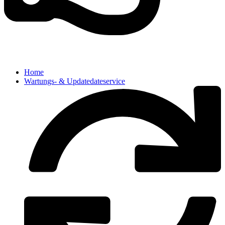
Home
Wartungs- & Updatedateservice