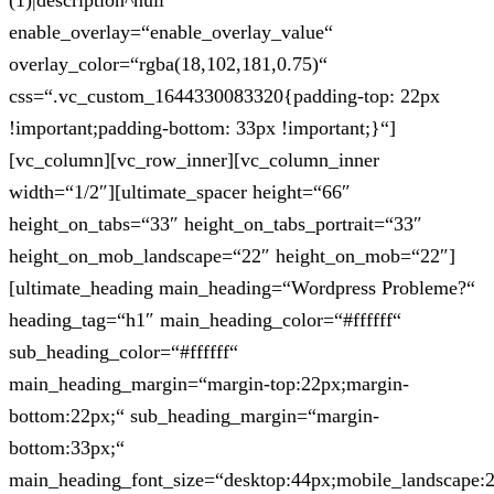
(1)|description^null“
enable_overlay=“enable_overlay_value“
overlay_color=“rgba(18,102,181,0.75)“
css=“.vc_custom_1644330083320{padding-top: 22px
!important;padding-bottom: 33px !important;}“]
[vc_column][vc_row_inner][vc_column_inner
width=“1/2″][ultimate_spacer height=“66″
height_on_tabs=“33″ height_on_tabs_portrait=“33″
height_on_mob_landscape=“22″ height_on_mob=“22″]
[ultimate_heading main_heading=“Wordpress Probleme?“
heading_tag=“h1″ main_heading_color=“#ffffff“
sub_heading_color=“#ffffff“
main_heading_margin=“margin-top:22px;margin-
bottom:22px;“ sub_heading_margin=“margin-
bottom:33px;“
main_heading_font_size=“desktop:44px;mobile_landscape: