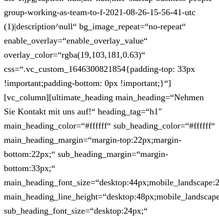
group-working-as-team-to-f-2021-08-26-15-56-41-utc
(1)|description^null“ bg_image_repeat=“no-repeat“
enable_overlay=“enable_overlay_value“
overlay_color=“rgba(19,103,181,0.63)“
css=“.vc_custom_1646300821854{padding-top: 33px
!important;padding-bottom: 0px !important;}“]
[vc_column][ultimate_heading main_heading=“Nehmen
Sie Kontakt mit uns auf!“ heading_tag=“h1″
main_heading_color=“#ffffff“ sub_heading_color=“#ffffff“
main_heading_margin=“margin-top:22px;margin-
bottom:22px;“ sub_heading_margin=“margin-
bottom:33px;“
main_heading_font_size=“desktop:44px;mobile_landscape:
main_heading_line_height=“desktop:48px;mobile_landscape
sub_heading_font_size=“desktop:24px;“