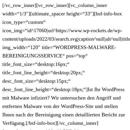
[/vc_row_inner][vc_row_inner][vc_column_inner
width=“1/3″][ultimate_spacer height=“33″][bsf-info-box
icon_type=“custom“
icon_img=“id^17060|url^https://www.wp-rockets.de/wp-
content/uploads/2022/03/search.svg|caption^null|alt^null|titl
img_width=“120″ title=“WORDPRESS-MALWARE-
BEREINIGUNGSSERVICE“ pos=“top“
title_font_size=“desktop:16px;“
title_font_line_height=“desktop:20px;“
desc_font_size=“desktop:15px;“
desc_font_line_height=“desktop:18px;“]Ist Ihr WordPress
mit Malware infiziert? Wir untersuchen den Angriff und
entfernen Malware von der WordPress-Site und stellen
Ihnen nach der Bereinigung einen detaillierten Bericht zur
Verfügung.[/bsf-info-box][/vc_column_inner]