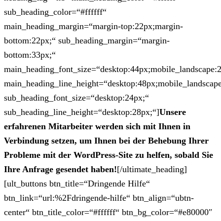
sub_heading_color=“#ffffff“
main_heading_margin=“margin-top:22px;margin-
bottom:22px;“ sub_heading_margin=“margin-
bottom:33px;“
main_heading_font_size=“desktop:44px;mobile_landscape:
main_heading_line_height=“desktop:48px;mobile_landscape
sub_heading_font_size=“desktop:24px;“
sub_heading_line_height=“desktop:28px;“]
Unsere
erfahrenen Mitarbeiter werden sich mit Ihnen in
Verbindung setzen, um Ihnen bei der Behebung Ihrer
Probleme mit der WordPress-Site zu helfen, sobald Sie
Ihre Anfrage gesendet haben!
[/ultimate_heading]
[ult_buttons btn_title=“Dringende Hilfe“
btn_link=“url:%2Fdringende-hilfe“ btn_align=“ubtn-
center“ btn_title_color=“#ffffff“ btn_bg_color=“#e80000″