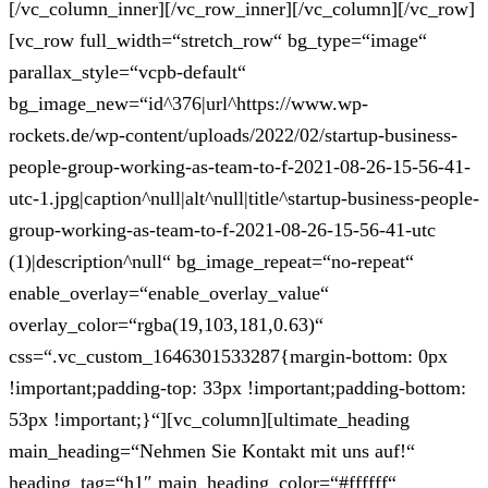
[/vc_column_inner][/vc_row_inner][/vc_column][/vc_row]
[vc_row full_width=“stretch_row“ bg_type=“image“
parallax_style=“vcpb-default“
bg_image_new=“id^376|url^https://www.wp-
rockets.de/wp-content/uploads/2022/02/startup-business-
people-group-working-as-team-to-f-2021-08-26-15-56-41-
utc-1.jpg|caption^null|alt^null|title^startup-business-people-
group-working-as-team-to-f-2021-08-26-15-56-41-utc
(1)|description^null“ bg_image_repeat=“no-repeat“
enable_overlay=“enable_overlay_value“
overlay_color=“rgba(19,103,181,0.63)“
css=“.vc_custom_1646301533287{margin-bottom: 0px
!important;padding-top: 33px !important;padding-bottom:
53px !important;}“][vc_column][ultimate_heading
main_heading=“Nehmen Sie Kontakt mit uns auf!“
heading_tag=“h1″ main_heading_color=“#ffffff“