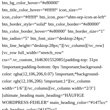
btn_bg_color_hover=“#e80000″
btn_title_color_hover=“#ffffff“ icon_size=““
icon_color=“#ffffff“ btn_icon_pos=“ubtn-sep-icon-at-left“
btn_border_style=“solid“ btn_color_border=“#e80000″
btn_color_border_hover=“#e80000″ btn_border_size=“1″
btn_radius=“5″ btn_font_size=“desktop:24px;“
btn_line_height=“desktop:28px;“][/vc_column][/vc_row]
[vc_row full_width=“stretch_row“
css=“.vc_custom_1646301552085{padding-top: 31px
!important;padding-bottom: 0px !important;background-
color: rgba(12,106,206,0.07) !important;*background-
color: rgb(12,106,206) !important;}“][vc_column
width=“1/6″][/vc_column][vc_column width=“2/3″]
[ultimate_heading main_heading=“HÄUFIGE
WORDPRESS-FEHLER“ main_heading_color=“#1475cc“
sub_heading_color=“#1475cc“