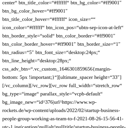
center“ btn_title_color=“#ffffff“ btn_bg_color=“#ff9001″
btn_bg_color_hover=“#ff9001″
btn_title_color_hover=“#ffffff“ icon_size=““
icon_color=“#ffffff“ btn_icon_pos=“ubtn-sep-icon-at-left“
btn_border_style=“solid“ btn_color_border=“#ff9001″
btn_color_border_hover=“#ff9001″ btn_border_size=“1″
btn_radius=“5″ btn_font_size=“desktop:24px;“
btn_line_height=“desktop:28px;“
css_adv_btn=“.vc_custom_1646301859656{margin-
bottom: 5px !important;}“][ultimate_spacer height=“33″]
[/vc_column][/vc_row][vc_row full_width=“stretch_row“
bg_type=“image“ parallax_style=“vcpb-default“
bg_image_new=“id^376|url^https://www.wp-
rockets.de/wp-content/uploads/2022/02/startup-business-
people-group-working-as-team-to-f-2021-08-26-15-56-41-
utc-1.jpg|caption^null|alt^null|title^startup-business-people-