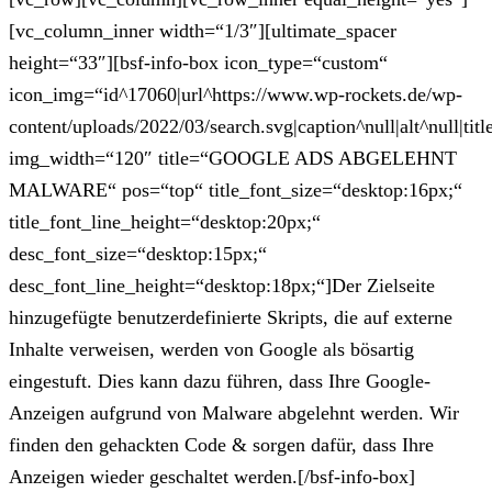
[vc_column_inner width=“1/3″][ultimate_spacer
height=“33″][bsf-info-box icon_type=“custom“
icon_img=“id^17060|url^https://www.wp-rockets.de/wp-
content/uploads/2022/03/search.svg|caption^null|alt^null|titl
img_width=“120″ title=“GOOGLE ADS ABGELEHNT
MALWARE“ pos=“top“ title_font_size=“desktop:16px;“
title_font_line_height=“desktop:20px;“
desc_font_size=“desktop:15px;“
desc_font_line_height=“desktop:18px;“]Der Zielseite
hinzugefügte benutzerdefinierte Skripts, die auf externe
Inhalte verweisen, werden von Google als bösartig
eingestuft. Dies kann dazu führen, dass Ihre Google-
Anzeigen aufgrund von Malware abgelehnt werden. Wir
finden den gehackten Code & sorgen dafür, dass Ihre
Anzeigen wieder geschaltet werden.[/bsf-info-box]