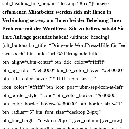
sub_heading_line_height=“desktop:28px;“]
Unsere
erfahrenen Mitarbeiter werden sich mit Ihnen in
Verbindung setzen, um Ihnen bei der Behebung Ihrer
Probleme mit der WordPress-Site zu helfen, sobald Sie
Ihre Anfrage gesendet haben!
[/ultimate_heading]
[ult_buttons btn_title=“Dringende WordPress-Hilfe für Bad
Griesbach“ btn_link=“url:%2Fdringende-hilfe“
btn_align=“ubtn-center“ btn_title_color=“#ffffff“
btn_bg_color=“#e80000″ btn_bg_color_hover=“#e80000″
btn_title_color_hover=“#ffffff“ icon_size=““
icon_color=“#ffffff“ btn_icon_pos=“ubtn-sep-icon-at-left“
btn_border_style=“solid“ btn_color_border=“#e80000″
btn_color_border_hover=“#e80000″ btn_border_size=“1″
btn_radius=“5″ btn_font_size=“desktop:24px;“
btn_line_height=“desktop:28px;“][/vc_column][/vc_row]
[vc_row][vc_column][vc_row_inner equal_height=“yes“]