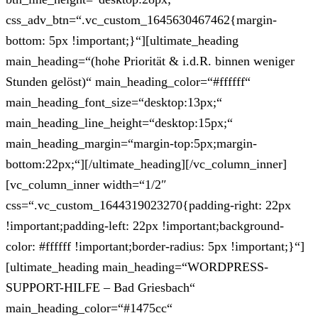
css_adv_btn=“.vc_custom_1645630467462{margin-
bottom: 5px !important;}“][ultimate_heading
main_heading=“(hohe Priorität & i.d.R. binnen weniger
Stunden gelöst)“ main_heading_color=“#ffffff“
main_heading_font_size=“desktop:13px;“
main_heading_line_height=“desktop:15px;“
main_heading_margin=“margin-top:5px;margin-
bottom:22px;“][/ultimate_heading][/vc_column_inner]
[vc_column_inner width=“1/2″
css=“.vc_custom_1644319023270{padding-right: 22px
!important;padding-left: 22px !important;background-
color: #ffffff !important;border-radius: 5px !important;}“]
[ultimate_heading main_heading=“WORDPRESS-
SUPPORT-HILFE – Bad Griesbach“
main_heading_color=“#1475cc“