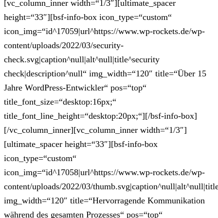
[vc_column_inner width=“1/3″][ultimate_spacer
height=“33″][bsf-info-box icon_type=“custom“
icon_img=“id^17059|url^https://www.wp-rockets.de/wp-
content/uploads/2022/03/security-
check.svg|caption^null|alt^null|title^security
check|description^null“ img_width=“120″ title=“Über 15
Jahre WordPress-Entwickler“ pos=“top“
title_font_size=“desktop:16px;“
title_font_line_height=“desktop:20px;“][/bsf-info-box]
[/vc_column_inner][vc_column_inner width=“1/3″]
[ultimate_spacer height=“33″][bsf-info-box
icon_type=“custom“
icon_img=“id^17058|url^https://www.wp-rockets.de/wp-
content/uploads/2022/03/thumb.svg|caption^null|alt^null|tit
img_width=“120″ title=“Hervorragende Kommunikation
während des gesamten Prozesses“ pos=“top“