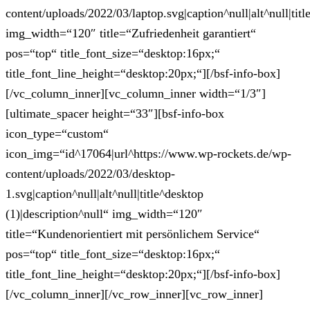
content/uploads/2022/03/laptop.svg|caption^null|alt^null|titl
img_width=“120″ title=“Zufriedenheit garantiert“
pos=“top“ title_font_size=“desktop:16px;“
title_font_line_height=“desktop:20px;“][/bsf-info-box]
[/vc_column_inner][vc_column_inner width=“1/3″]
[ultimate_spacer height=“33″][bsf-info-box
icon_type=“custom“
icon_img=“id^17064|url^https://www.wp-rockets.de/wp-
content/uploads/2022/03/desktop-
1.svg|caption^null|alt^null|title^desktop
(1)|description^null“ img_width=“120″
title=“Kundenorientiert mit persönlichem Service“
pos=“top“ title_font_size=“desktop:16px;“
title_font_line_height=“desktop:20px;“][/bsf-info-box]
[/vc_column_inner][/vc_row_inner][vc_row_inner]