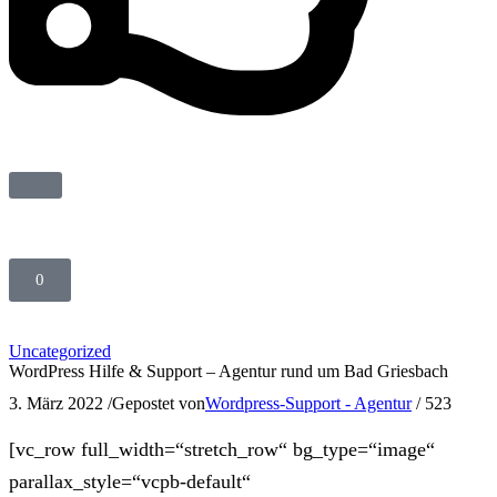
0
Uncategorized
WordPress Hilfe & Support – Agentur rund um Bad Griesbach
3. März 2022
/
Gepostet von
Wordpress-Support - Agentur
/
523
[vc_row full_width=“stretch_row“ bg_type=“image“
parallax_style=“vcpb-default“