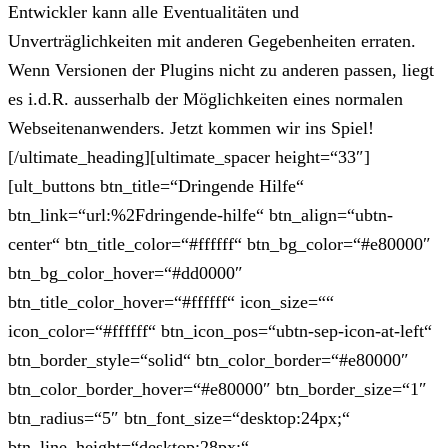
Entwickler kann alle Eventualitäten und
Unverträglichkeiten mit anderen Gegebenheiten erraten.
Wenn Versionen der Plugins nicht zu anderen passen, liegt
es i.d.R. ausserhalb der Möglichkeiten eines normalen
Webseitenanwenders. Jetzt kommen wir ins Spiel!
[/ultimate_heading][ultimate_spacer height=“33″]
[ult_buttons btn_title=“Dringende Hilfe“
btn_link=“url:%2Fdringende-hilfe“ btn_align=“ubtn-
center“ btn_title_color=“#ffffff“ btn_bg_color=“#e80000″
btn_bg_color_hover=“#dd0000″
btn_title_color_hover=“#ffffff“ icon_size=““
icon_color=“#ffffff“ btn_icon_pos=“ubtn-sep-icon-at-left“
btn_border_style=“solid“ btn_color_border=“#e80000″
btn_color_border_hover=“#e80000″ btn_border_size=“1″
btn_radius=“5″ btn_font_size=“desktop:24px;“
btn_line_height=“desktop:28px;“