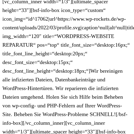
[vc_column_inner width=“1/3″][ultimate_spacer
height=“33″][bsf-info-box icon_type=“custom“
icon_img=“id^17062|url^https://www.wp-rockets.de/wp-
content/uploads/2022/03/profile.svg|caption^null|alt^null|titl
img_width=“120″ title=“WORDPRESS-WEBSITE
REPARATUR“ pos=“top“ title_font_size=“desktop:16px;“
title_font_line_height=“desktop:20px;“
desc_font_size=“desktop:15px;“
desc_font_line_height=“desktop:18px;“]Wir bereinigen
alle infizierten Dateien, Datenbankeinträge und
WordPress-Hintertüren. Wir reparieren die infizierten
Dateien umgehend. Holen Sie sich Hilfe beim Beheben
von wp-config- und PHP-Fehlern auf Ihrer WordPress-
Site. Beheben Sie WordPress-Probleme SCHNELL![/bsf-
info-box][/vc_column_inner][vc_column_inner
width=“1/3″][ultimate_spacer height=“33″][bsf-info-box