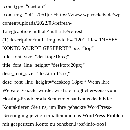
icon_type=“custom“
icon_img=“id^17061|url^https://www.wp-rockets.de/wp-
content/uploads/2022/03/refresh-
1.svg|caption^null|alt^null|title^refresh
(1)|description^null“ img_width=“120″ title=“DIESES
KONTO WURDE GESPERRT“ pos=“top“
title_font_size=“desktop:16px;“
title_font_line_height=“desktop:20px;“
desc_font_size=“desktop:15px;“
desc_font_line_height=“desktop:18px;“]Wenn Ihre
Website gehackt wurde, wird sie möglicherweise vom
Hosting-Provider als Schutzmechanismus deaktiviert.
Kontaktieren Sie uns, um Ihre gehackte WordPress-
Bereinigung jetzt zu erhalten und das WordPress-Problem
mit gesperrtem Konto zu beheben.[/bsf-info-box]