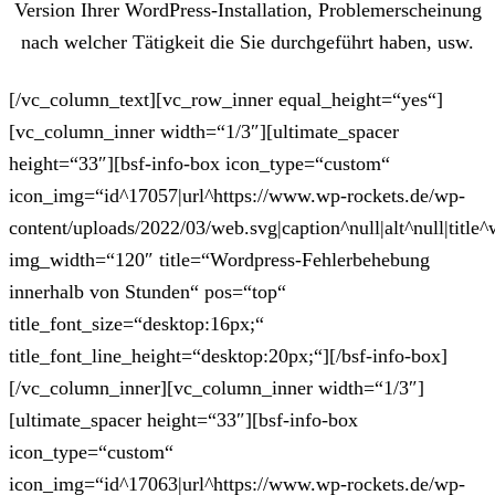
Version Ihrer WordPress-Installation, Problemerscheinung
nach welcher Tätigkeit die Sie durchgeführt haben, usw.
[/vc_column_text][vc_row_inner equal_height=“yes“]
[vc_column_inner width=“1/3″][ultimate_spacer
height=“33″][bsf-info-box icon_type=“custom“
icon_img=“id^17057|url^https://www.wp-rockets.de/wp-
content/uploads/2022/03/web.svg|caption^null|alt^null|title^
img_width=“120″ title=“Wordpress-Fehlerbehebung
innerhalb von Stunden“ pos=“top“
title_font_size=“desktop:16px;“
title_font_line_height=“desktop:20px;“][/bsf-info-box]
[/vc_column_inner][vc_column_inner width=“1/3″]
[ultimate_spacer height=“33″][bsf-info-box
icon_type=“custom“
icon_img=“id^17063|url^https://www.wp-rockets.de/wp-