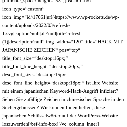
[ultimate_spacer height=“33″][bsf-info-box
icon_type=“custom“
icon_img=“id^17061|url^https://www.wp-rockets.de/wp-
content/uploads/2022/03/refresh-
1.svg|caption^null|alt^null|title^refresh
(1)|description^null“ img_width=“120″ title=“HACK MIT
JAPANISCHE ZEICHEN“ pos=“top“
title_font_size=“desktop:16px;“
title_font_line_height=“desktop:20px;“
desc_font_size=“desktop:15px;“
desc_font_line_height=“desktop:18px;“]Ist Ihre Website
mit einem japanischen Keyword-Hack-Angriff infiziert?
Sehen Sie zufällige Zeichen in chinesischer Sprache in den
Suchergebnissen? Wir können Ihnen helfen, diese
japanischen Schlüsselwörter auf der WordPress-Website
loszuwerden[/bsf-info-box][/vc_column_inner]