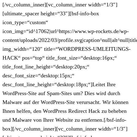
[/vc_column_inner][vc_column_inner width=“1/3″]
[ultimate_spacer height=“33″][bsf-info-box
icon_type=“custom“
icon_img=“id^17062|url^https://www.wp-rockets.de/wp-
content/uploads/2022/03/profile.svg|caption^null|alt^null|titl
img_width=“120″ title=“WORDPRESS-UMLEITUNGS-
HACK“ pos=“top“ title_font_size=“desktop:16px;“
title_font_line_height=“desktop:20px;“
desc_font_size=“desktop:15px;“
desc_font_line_height=“desktop:18px;“]Leitet Ihre
WordPress-Site auf Spam-Sites um? Dies wird durch
Malware auf der WordPress-Site verursacht. Wir können
Ihnen helfen, den WordPress Redirect Hack zu beheben
und Malware von Ihrer Website zu entfernen.[/bsf-info-
box][/vc_column_inner][vc_column_inner width=“1/3″]