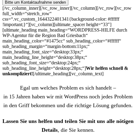
[/vc_column_inner][/vc_row_inner][/vc_column][/vc_row][vc_row
full_width=“stretch_row“
css=“.vc_custom_1644322401341{background-color: #ffffff
!important;}“][vc_column][ultimate_spacer height=“33″]
[ultimate_heading main_heading=“WORDPRESS-HILFE durch
WP-Agentur für die Region Bad Griesbach“
main_heading_color=“#1475cc“ sub_heading_color=“#ffffff“
sub_heading_margin=“margin-bottom:11px;“
main_heading_font_size=“desktop:33px;“
main_heading_line_height=“desktop:38px;“
sub_heading_font_size=“desktop:24px;“
sub_heading_line_height=“desktop:28px;“]
Wir helfen schnell &
unkompliziert!
[/ultimate_heading][vc_column_text]
Egal um welches Problem es sich handelt –
in 15 Jahren haben wir mit WordPress noch jedes Problem
in den Griff bekommen und die richtige Lösung gefunden.
Lassen Sie uns helfen und teilen Sie mit uns alle nötigen
Details
, die Sie kennen.