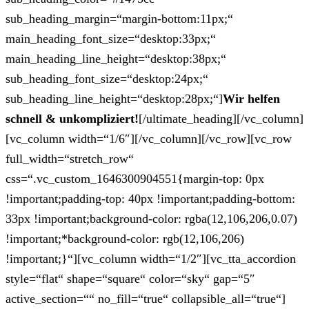
sub_heading_margin=“margin-bottom:11px;“
main_heading_font_size=“desktop:33px;“
main_heading_line_height=“desktop:38px;“
sub_heading_font_size=“desktop:24px;“
sub_heading_line_height=“desktop:28px;“]
Wir helfen
schnell & unkompliziert!
[/ultimate_heading][/vc_column]
[vc_column width=“1/6″][/vc_column][/vc_row][vc_row
full_width=“stretch_row“
css=“.vc_custom_1646300904551{margin-top: 0px
!important;padding-top: 40px !important;padding-bottom:
33px !important;background-color: rgba(12,106,206,0.07)
!important;*background-color: rgb(12,106,206)
!important;}“][vc_column width=“1/2″][vc_tta_accordion
style=“flat“ shape=“square“ color=“sky“ gap=“5″
active_section=““ no_fill=“true“ collapsible_all=“true“]