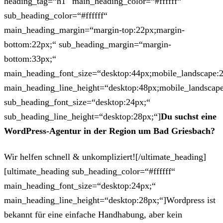
heading_tag=“h1″ main_heading_color=“#ffffff“
sub_heading_color=“#ffffff“
main_heading_margin=“margin-top:22px;margin-
bottom:22px;“ sub_heading_margin=“margin-
bottom:33px;“
main_heading_font_size=“desktop:44px;mobile_landscape:
main_heading_line_height=“desktop:48px;mobile_landscape
sub_heading_font_size=“desktop:24px;“
sub_heading_line_height=“desktop:28px;“]
Du suchst eine
WordPress-Agentur in der Region um Bad Griesbach?
Wir helfen schnell & unkompliziert![/ultimate_heading]
[ultimate_heading sub_heading_color=“#ffffff“
main_heading_font_size=“desktop:24px;“
main_heading_line_height=“desktop:28px;“]Wordpress ist
bekannt für eine einfache Handhabung, aber kein