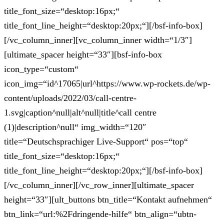
title_font_size=“desktop:16px;“
title_font_line_height=“desktop:20px;“][/bsf-info-box]
[/vc_column_inner][vc_column_inner width=“1/3″]
[ultimate_spacer height=“33″][bsf-info-box
icon_type=“custom“
icon_img=“id^17065|url^https://www.wp-rockets.de/wp-
content/uploads/2022/03/call-centre-
1.svg|caption^null|alt^null|title^call centre
(1)|description^null“ img_width=“120″
title=“Deutschsprachiger Live-Support“ pos=“top“
title_font_size=“desktop:16px;“
title_font_line_height=“desktop:20px;“][/bsf-info-box]
[/vc_column_inner][/vc_row_inner][ultimate_spacer
height=“33″][ult_buttons btn_title=“Kontakt aufnehmen“
btn_link=“url:%2Fdringende-hilfe“ btn_align=“ubtn-