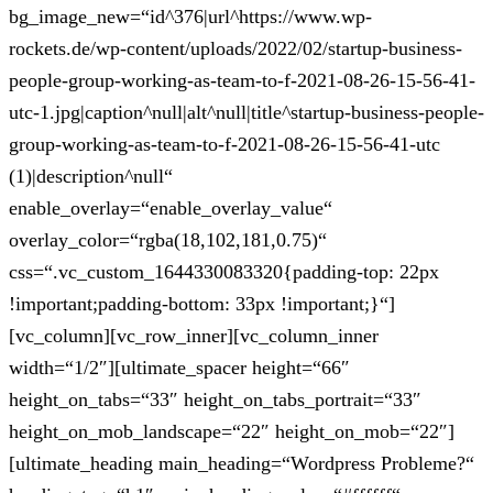
bg_image_new=“id^376|url^https://www.wp-
rockets.de/wp-content/uploads/2022/02/startup-business-
people-group-working-as-team-to-f-2021-08-26-15-56-41-
utc-1.jpg|caption^null|alt^null|title^startup-business-people-
group-working-as-team-to-f-2021-08-26-15-56-41-utc
(1)|description^null“
enable_overlay=“enable_overlay_value“
overlay_color=“rgba(18,102,181,0.75)“
css=“.vc_custom_1644330083320{padding-top: 22px
!important;padding-bottom: 33px !important;}“]
[vc_column][vc_row_inner][vc_column_inner
width=“1/2″][ultimate_spacer height=“66″
height_on_tabs=“33″ height_on_tabs_portrait=“33″
height_on_mob_landscape=“22″ height_on_mob=“22″]
[ultimate_heading main_heading=“Wordpress Probleme?“