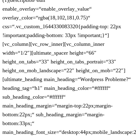
(1)|description^null“
enable_overlay=“enable_overlay_value“
overlay_color=“rgba(18,102,181,0.75)“
css=“.vc_custom_1644330083320{padding-top: 22px
!important;padding-bottom: 33px !important;}“]
[vc_column][vc_row_inner][vc_column_inner
width=“1/2″][ultimate_spacer height=“66″
height_on_tabs=“33″ height_on_tabs_portrait=“33″
height_on_mob_landscape=“22″ height_on_mob=“22″]
[ultimate_heading main_heading=“Wordpress Probleme?“
heading_tag=“h1″ main_heading_color=“#ffffff“
sub_heading_color=“#ffffff“
main_heading_margin=“margin-top:22px;margin-
bottom:22px;“ sub_heading_margin=“margin-
bottom:33px;“
main_heading_font_size=“desktop:44px;mobile_landscape: