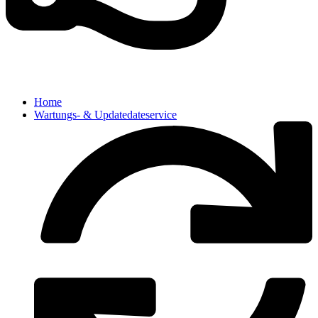
Home
Wartungs- & Updatedateservice