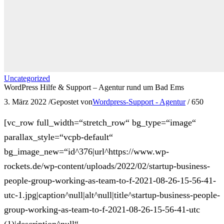
Uncategorized
WordPress Hilfe & Support – Agentur rund um Bad Ems
3. März 2022
/
Gepostet von
Wordpress-Support - Agentur
/
650
[vc_row full_width=“stretch_row“ bg_type=“image“
parallax_style=“vcpb-default“
bg_image_new=“id^376|url^https://www.wp-
rockets.de/wp-content/uploads/2022/02/startup-business-
people-group-working-as-team-to-f-2021-08-26-15-56-41-
utc-1.jpg|caption^null|alt^null|title^startup-business-people-
group-working-as-team-to-f-2021-08-26-15-56-41-utc