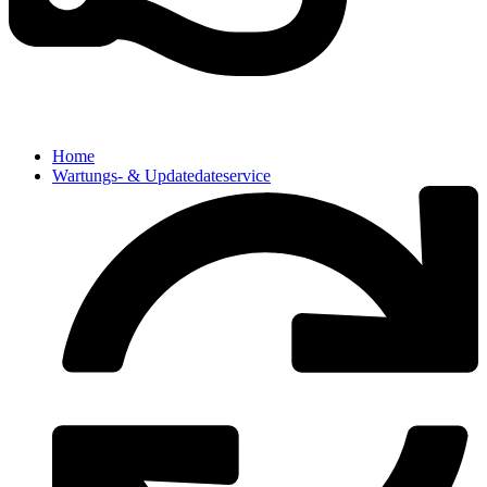
Home
Wartungs- & Updatedateservice