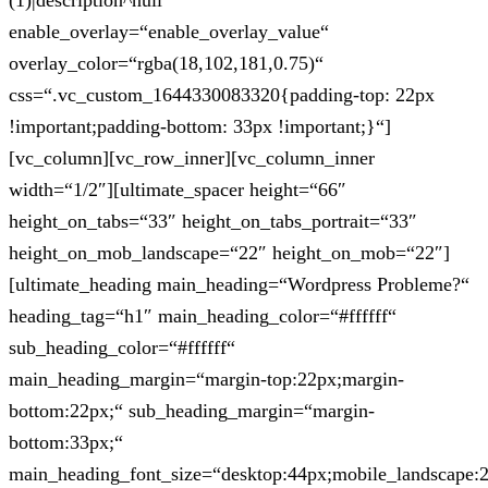
(1)|description^null“
enable_overlay=“enable_overlay_value“
overlay_color=“rgba(18,102,181,0.75)“
css=“.vc_custom_1644330083320{padding-top: 22px
!important;padding-bottom: 33px !important;}“]
[vc_column][vc_row_inner][vc_column_inner
width=“1/2″][ultimate_spacer height=“66″
height_on_tabs=“33″ height_on_tabs_portrait=“33″
height_on_mob_landscape=“22″ height_on_mob=“22″]
[ultimate_heading main_heading=“Wordpress Probleme?“
heading_tag=“h1″ main_heading_color=“#ffffff“
sub_heading_color=“#ffffff“
main_heading_margin=“margin-top:22px;margin-
bottom:22px;“ sub_heading_margin=“margin-
bottom:33px;“
main_heading_font_size=“desktop:44px;mobile_landscape: