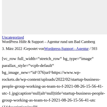
Uncategorized
WordPress Hilfe & Support – Agentur rund um Bad Camberg
3. März 2022
/
Gepostet von
Wordpress-Support - Agentur
/
593
[vc_row full_width=“stretch_row“ bg_type=“image“
parallax_style=“vcpb-default“
bg_image_new=“id^376|url^https://www.wp-
rockets.de/wp-content/uploads/2022/02/startup-business-
people-group-working-as-team-to-f-2021-08-26-15-56-41-
utc-1.jpg|caption^null|alt^null|title^startup-business-people-
group-working-as-team-to-f-2021-08-26-15-56-41-utc