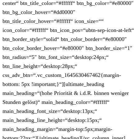
center“ btn_title_color=“#ffffff“ btn_bg_color=“#e80000″
btn_bg_color_hover=“#dd0000″
btn_title_color_hover=“#ffffff“ icon_size=““
icon_color=“#ffffff“ btn_icon_pos=“ubtn-sep-icon-at-left“
btn_border_style=“solid“ btn_color_border=“#e80000″
btn_color_border_hover=“#e80000″ btn_border_size=“1″
btn_radius=“5″ btn_font_size=“desktop:24px;“
btn_line_height=“desktop:28px;“
css_adv_btn=“.vc_custom_1645630467462{margin-
bottom: 5px !important;}“][ultimate_heading
main_heading=“(hohe Priorität & i.d.R. binnen weniger
Stunden gelöst)“ main_heading_color=“#ffffff“
main_heading_font_size=“desktop:13px;“
main_heading_line_height=“desktop:15px;“
main_heading_margin=“margin-top:5px;margin-
bottom:22px;“][/ultimate_heading][/vc_column_inner]