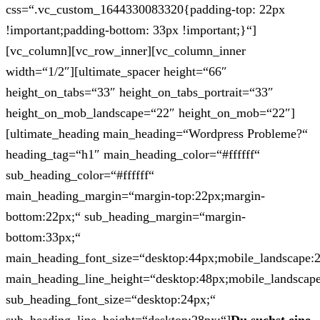
css=“.vc_custom_1644330083320{padding-top: 22px
!important;padding-bottom: 33px !important;}“]
[vc_column][vc_row_inner][vc_column_inner
width=“1/2″][ultimate_spacer height=“66″
height_on_tabs=“33″ height_on_tabs_portrait=“33″
height_on_mob_landscape=“22″ height_on_mob=“22″]
[ultimate_heading main_heading=“Wordpress Probleme?“
heading_tag=“h1″ main_heading_color=“#ffffff“
sub_heading_color=“#ffffff“
main_heading_margin=“margin-top:22px;margin-
bottom:22px;“ sub_heading_margin=“margin-
bottom:33px;“
main_heading_font_size=“desktop:44px;mobile_landscape:
main_heading_line_height=“desktop:48px;mobile_landscape
sub_heading_font_size=“desktop:24px;“