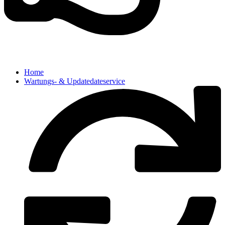
Home
Wartungs- & Updatedateservice