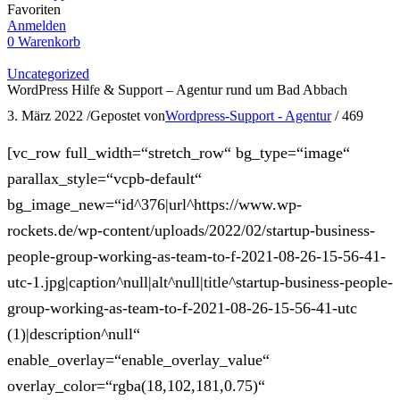
Favoriten
Anmelden
0
Warenkorb
Uncategorized
WordPress Hilfe & Support – Agentur rund um Bad Abbach
3. März 2022
/
Gepostet von
Wordpress-Support - Agentur
/
469
[vc_row full_width=“stretch_row“ bg_type=“image“
parallax_style=“vcpb-default“
bg_image_new=“id^376|url^https://www.wp-
rockets.de/wp-content/uploads/2022/02/startup-business-
people-group-working-as-team-to-f-2021-08-26-15-56-41-
utc-1.jpg|caption^null|alt^null|title^startup-business-people-
group-working-as-team-to-f-2021-08-26-15-56-41-utc
(1)|description^null“
enable_overlay=“enable_overlay_value“
overlay_color=“rgba(18,102,181,0.75)“