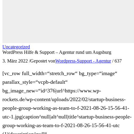
Uncategorized
WordPress Hilfe & Support – Agentur rund um Augsburg
3. März 2022
/
Gepostet von
Wordpress-Support - Agentur
/
637
[vc_row full_width=“stretch_row“ bg_type=“image“
parallax_style=“vcpb-default“
bg_image_new=“id^376|url^https://www.wp-
rockets.de/wp-content/uploads/2022/02/startup-business-
people-group-working-as-team-to-f-2021-08-26-15-56-41-
utc-1.jpg|caption^null|alt^null|title^startup-business-people-
group-working-as-team-to-f-2021-08-26-15-56-41-utc