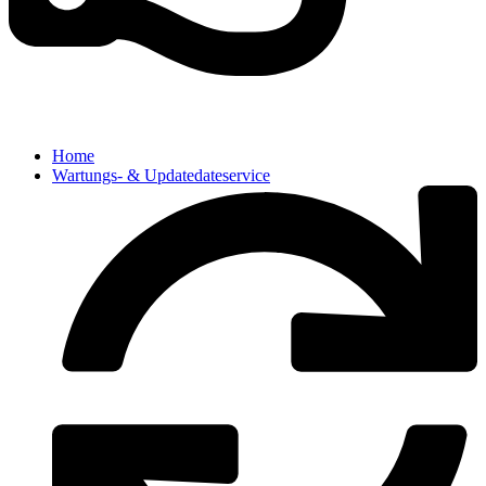
Home
Wartungs- & Updatedateservice