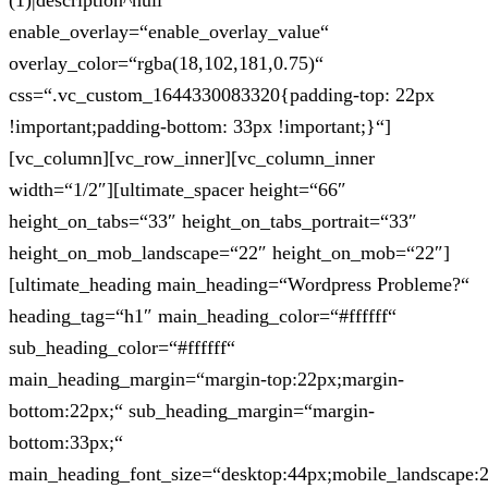
(1)|description^null“
enable_overlay=“enable_overlay_value“
overlay_color=“rgba(18,102,181,0.75)“
css=“.vc_custom_1644330083320{padding-top: 22px
!important;padding-bottom: 33px !important;}“]
[vc_column][vc_row_inner][vc_column_inner
width=“1/2″][ultimate_spacer height=“66″
height_on_tabs=“33″ height_on_tabs_portrait=“33″
height_on_mob_landscape=“22″ height_on_mob=“22″]
[ultimate_heading main_heading=“Wordpress Probleme?“
heading_tag=“h1″ main_heading_color=“#ffffff“
sub_heading_color=“#ffffff“
main_heading_margin=“margin-top:22px;margin-
bottom:22px;“ sub_heading_margin=“margin-
bottom:33px;“
main_heading_font_size=“desktop:44px;mobile_landscape: