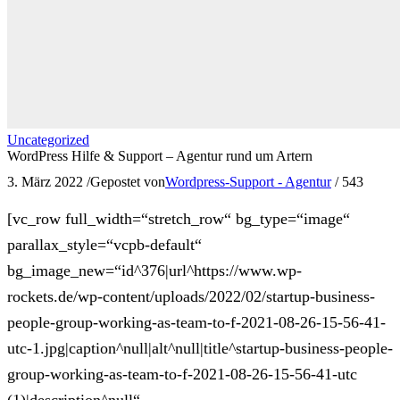
Uncategorized
WordPress Hilfe & Support – Agentur rund um Artern
3. März 2022
/
Gepostet von
Wordpress-Support - Agentur
/
543
[vc_row full_width=“stretch_row“ bg_type=“image“
parallax_style=“vcpb-default“
bg_image_new=“id^376|url^https://www.wp-
rockets.de/wp-content/uploads/2022/02/startup-business-
people-group-working-as-team-to-f-2021-08-26-15-56-41-
utc-1.jpg|caption^null|alt^null|title^startup-business-people-
group-working-as-team-to-f-2021-08-26-15-56-41-utc