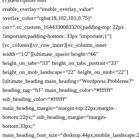
(1)|description^null“
enable_overlay=“enable_overlay_value“
overlay_color=“rgba(18,102,181,0.75)“
css=“.vc_custom_1644330083320{padding-top: 22px
!important;padding-bottom: 33px !important;}“]
[vc_column][vc_row_inner][vc_column_inner
width=“1/2″][ultimate_spacer height=“66″
height_on_tabs=“33″ height_on_tabs_portrait=“33″
height_on_mob_landscape=“22″ height_on_mob=“22″]
[ultimate_heading main_heading=“Wordpress Probleme?“
heading_tag=“h1″ main_heading_color=“#ffffff“
sub_heading_color=“#ffffff“
main_heading_margin=“margin-top:22px;margin-
bottom:22px;“ sub_heading_margin=“margin-
bottom:33px;“
main_heading_font_size=“desktop:44px;mobile_landscape: