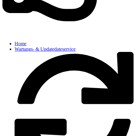
Home
Wartungs- & Updatedateservice