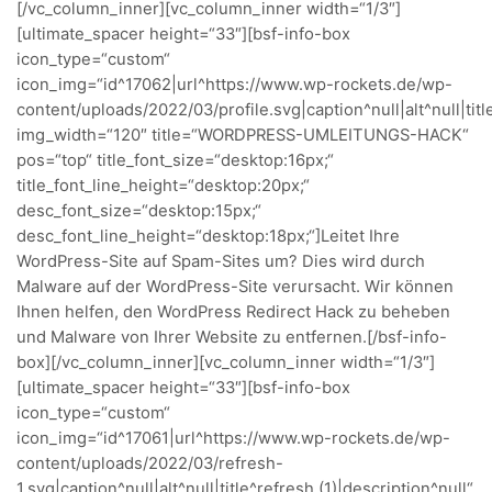
[/vc_column_inner][vc_column_inner width=“1/3″]
[ultimate_spacer height=“33″][bsf-info-box
icon_type=“custom“
icon_img=“id^17062|url^https://www.wp-rockets.de/wp-
content/uploads/2022/03/profile.svg|caption^null|alt^null|titl
img_width=“120″ title=“WORDPRESS-UMLEITUNGS-HACK“
pos=“top“ title_font_size=“desktop:16px;“
title_font_line_height=“desktop:20px;“
desc_font_size=“desktop:15px;“
desc_font_line_height=“desktop:18px;“]Leitet Ihre
WordPress-Site auf Spam-Sites um? Dies wird durch
Malware auf der WordPress-Site verursacht. Wir können
Ihnen helfen, den WordPress Redirect Hack zu beheben
und Malware von Ihrer Website zu entfernen.[/bsf-info-
box][/vc_column_inner][vc_column_inner width=“1/3″]
[ultimate_spacer height=“33″][bsf-info-box
icon_type=“custom“
icon_img=“id^17061|url^https://www.wp-rockets.de/wp-
content/uploads/2022/03/refresh-
1.svg|caption^null|alt^null|title^refresh (1)|description^null“