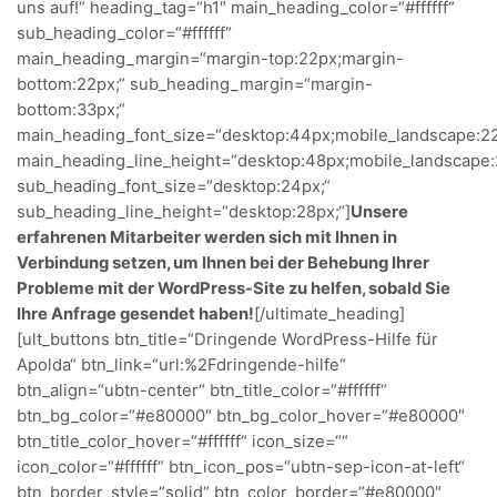
uns auf!“ heading_tag=“h1″ main_heading_color=“#ffffff“
sub_heading_color=“#ffffff“
main_heading_margin=“margin-top:22px;margin-
bottom:22px;“ sub_heading_margin=“margin-
bottom:33px;“
main_heading_font_size=“desktop:44px;mobile_landscape:22
main_heading_line_height=“desktop:48px;mobile_landscape:
sub_heading_font_size=“desktop:24px;“
sub_heading_line_height=“desktop:28px;“]
Unsere
erfahrenen Mitarbeiter werden sich mit Ihnen in
Verbindung setzen, um Ihnen bei der Behebung Ihrer
Probleme mit der WordPress-Site zu helfen, sobald Sie
Ihre Anfrage gesendet haben!
[/ultimate_heading]
[ult_buttons btn_title=“Dringende WordPress-Hilfe für
Apolda“ btn_link=“url:%2Fdringende-hilfe“
btn_align=“ubtn-center“ btn_title_color=“#ffffff“
btn_bg_color=“#e80000″ btn_bg_color_hover=“#e80000″
btn_title_color_hover=“#ffffff“ icon_size=““
icon_color=“#ffffff“ btn_icon_pos=“ubtn-sep-icon-at-left“
btn_border_style=“solid“ btn_color_border=“#e80000″