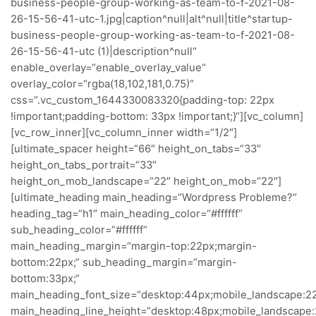
business-people-group-working-as-team-to-f-2021-08-
26-15-56-41-utc-1.jpg|caption^null|alt^null|title^startup-
business-people-group-working-as-team-to-f-2021-08-
26-15-56-41-utc (1)|description^null“
enable_overlay=“enable_overlay_value“
overlay_color=“rgba(18,102,181,0.75)“
css=“.vc_custom_1644330083320{padding-top: 22px
!important;padding-bottom: 33px !important;}“][vc_column]
[vc_row_inner][vc_column_inner width=“1/2″]
[ultimate_spacer height=“66″ height_on_tabs=“33″
height_on_tabs_portrait=“33″
height_on_mob_landscape=“22″ height_on_mob=“22″]
[ultimate_heading main_heading=“Wordpress Probleme?“
heading_tag=“h1″ main_heading_color=“#ffffff“
sub_heading_color=“#ffffff“
main_heading_margin=“margin-top:22px;margin-
bottom:22px;“ sub_heading_margin=“margin-
bottom:33px;“
main_heading_font_size=“desktop:44px;mobile_landscape:22
main_heading_line_height=“desktop:48px;mobile_landscape: