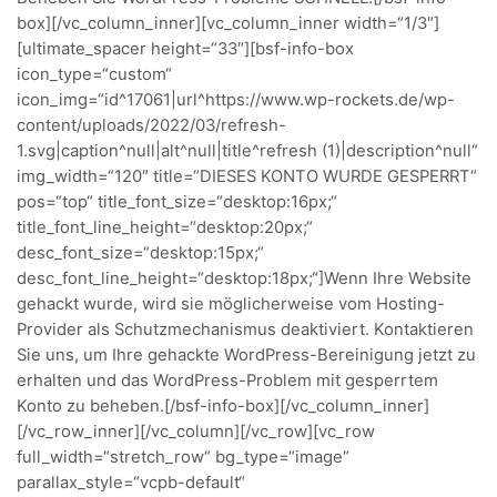
box][/vc_column_inner][vc_column_inner width=“1/3″]
[ultimate_spacer height=“33″][bsf-info-box
icon_type=“custom“
icon_img=“id^17061|url^https://www.wp-rockets.de/wp-
content/uploads/2022/03/refresh-
1.svg|caption^null|alt^null|title^refresh (1)|description^null“
img_width=“120″ title=“DIESES KONTO WURDE GESPERRT“
pos=“top“ title_font_size=“desktop:16px;“
title_font_line_height=“desktop:20px;“
desc_font_size=“desktop:15px;“
desc_font_line_height=“desktop:18px;“]Wenn Ihre Website
gehackt wurde, wird sie möglicherweise vom Hosting-
Provider als Schutzmechanismus deaktiviert. Kontaktieren
Sie uns, um Ihre gehackte WordPress-Bereinigung jetzt zu
erhalten und das WordPress-Problem mit gesperrtem
Konto zu beheben.[/bsf-info-box][/vc_column_inner]
[/vc_row_inner][/vc_column][/vc_row][vc_row
full_width=“stretch_row“ bg_type=“image“
parallax_style=“vcpb-default“