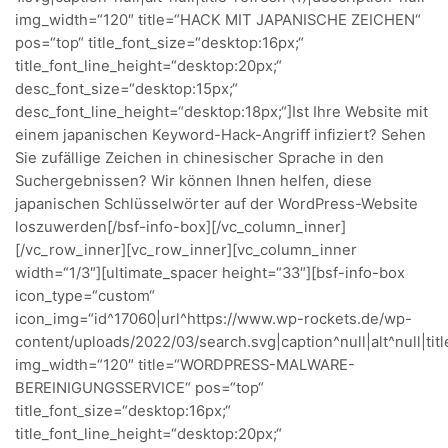
img_width=“120″ title=“HACK MIT JAPANISCHE ZEICHEN“
pos=“top“ title_font_size=“desktop:16px;“
title_font_line_height=“desktop:20px;“
desc_font_size=“desktop:15px;“
desc_font_line_height=“desktop:18px;“]Ist Ihre Website mit
einem japanischen Keyword-Hack-Angriff infiziert? Sehen
Sie zufällige Zeichen in chinesischer Sprache in den
Suchergebnissen? Wir können Ihnen helfen, diese
japanischen Schlüsselwörter auf der WordPress-Website
loszuwerden[/bsf-info-box][/vc_column_inner]
[/vc_row_inner][vc_row_inner][vc_column_inner
width=“1/3″][ultimate_spacer height=“33″][bsf-info-box
icon_type=“custom“
icon_img=“id^17060|url^https://www.wp-rockets.de/wp-
content/uploads/2022/03/search.svg|caption^null|alt^null|titl
img_width=“120″ title=“WORDPRESS-MALWARE-
BEREINIGUNGSSERVICE“ pos=“top“
title_font_size=“desktop:16px;“
title_font_line_height=“desktop:20px;“