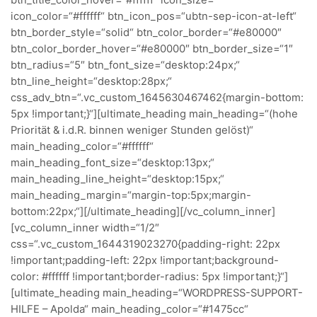
btn_title_color_hover=“#ffffff“ icon_size=““
icon_color=“#ffffff“ btn_icon_pos=“ubtn-sep-icon-at-left“
btn_border_style=“solid“ btn_color_border=“#e80000″
btn_color_border_hover=“#e80000″ btn_border_size=“1″
btn_radius=“5″ btn_font_size=“desktop:24px;“
btn_line_height=“desktop:28px;“
css_adv_btn=“.vc_custom_1645630467462{margin-bottom:
5px !important;}“][ultimate_heading main_heading=“(hohe
Priorität & i.d.R. binnen weniger Stunden gelöst)“
main_heading_color=“#ffffff“
main_heading_font_size=“desktop:13px;“
main_heading_line_height=“desktop:15px;“
main_heading_margin=“margin-top:5px;margin-
bottom:22px;“][/ultimate_heading][/vc_column_inner]
[vc_column_inner width=“1/2″
css=“.vc_custom_1644319023270{padding-right: 22px
!important;padding-left: 22px !important;background-
color: #ffffff !important;border-radius: 5px !important;}“]
[ultimate_heading main_heading=“WORDPRESS-SUPPORT-
HILFE – Apolda“ main_heading_color=“#1475cc“