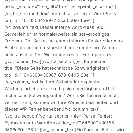
style=“flat“ shape=“square“ color=“sky“ gap=“5″
active_section=““ no_fill=“true“ collapsible_all=“true“]
[vc_tta_section title=“Internal server error WordPress“
tab_id=“1646300429977-3caf666e-45e4″]
[vc_column_text]Dieser interne WordPress 500-
Serverfehler ist normalerweise ein serverseitiges
Problem. Der Server hat einen internen Fehler oder eine
Fehlkonfiguration festgestellt und konnte Ihre Anfrage
nicht abschließen. Wir können es für Sie reparieren.
[/vc_column_text][/vc_tta_section][vc_tta_section
title=“Diese Seite hat technische Schwierigkeiten“
tab_id=“1646300430067-67810495-20e1″]
[vc_column_text]Ist Ihre Website für geplante
Wartungsarbeiten kurzzeitig nicht verfügbar und hat
technische Schwierigkeiten? Wenn Sie technisch nicht
versiert sind, können wir Ihre Website bearbeiten und
diesen WP-Fehler beheben.[/vc_column_text]
[/vc_tta_section][vc_tta_section title=“Parse-Fehler:
Syntaxfehler in WordPress“ tab_id=“1646300430156-
5826c36d-3319″][vc_column_text]Ein Parsing-Fehler wird