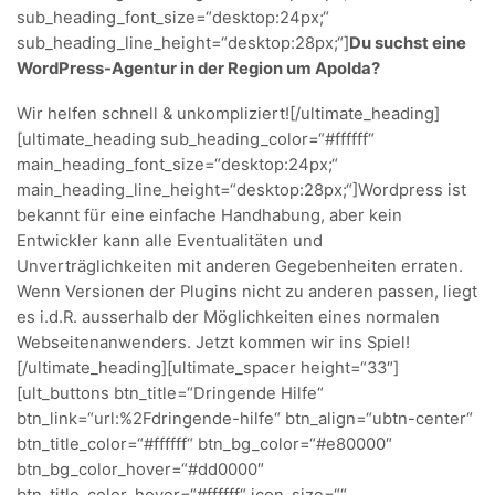
sub_heading_font_size=“desktop:24px;“
sub_heading_line_height=“desktop:28px;“]
Du suchst eine
WordPress-Agentur in der Region um Apolda?
Wir helfen schnell & unkompliziert![/ultimate_heading]
[ultimate_heading sub_heading_color=“#ffffff“
main_heading_font_size=“desktop:24px;“
main_heading_line_height=“desktop:28px;“]Wordpress ist
bekannt für eine einfache Handhabung, aber kein
Entwickler kann alle Eventualitäten und
Unverträglichkeiten mit anderen Gegebenheiten erraten.
Wenn Versionen der Plugins nicht zu anderen passen, liegt
es i.d.R. ausserhalb der Möglichkeiten eines normalen
Webseitenanwenders. Jetzt kommen wir ins Spiel!
[/ultimate_heading][ultimate_spacer height=“33″]
[ult_buttons btn_title=“Dringende Hilfe“
btn_link=“url:%2Fdringende-hilfe“ btn_align=“ubtn-center“
btn_title_color=“#ffffff“ btn_bg_color=“#e80000″
btn_bg_color_hover=“#dd0000″