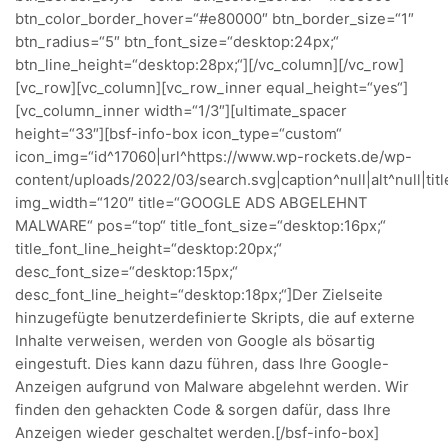
btn_color_border_hover=“#e80000″ btn_border_size=“1″
btn_radius=“5″ btn_font_size=“desktop:24px;“
btn_line_height=“desktop:28px;“][/vc_column][/vc_row]
[vc_row][vc_column][vc_row_inner equal_height=“yes“]
[vc_column_inner width=“1/3″][ultimate_spacer
height=“33″][bsf-info-box icon_type=“custom“
icon_img=“id^17060|url^https://www.wp-rockets.de/wp-
content/uploads/2022/03/search.svg|caption^null|alt^null|titl
img_width=“120″ title=“GOOGLE ADS ABGELEHNT
MALWARE“ pos=“top“ title_font_size=“desktop:16px;“
title_font_line_height=“desktop:20px;“
desc_font_size=“desktop:15px;“
desc_font_line_height=“desktop:18px;“]Der Zielseite
hinzugefügte benutzerdefinierte Skripts, die auf externe
Inhalte verweisen, werden von Google als bösartig
eingestuft. Dies kann dazu führen, dass Ihre Google-
Anzeigen aufgrund von Malware abgelehnt werden. Wir
finden den gehackten Code & sorgen dafür, dass Ihre
Anzeigen wieder geschaltet werden.[/bsf-info-box]