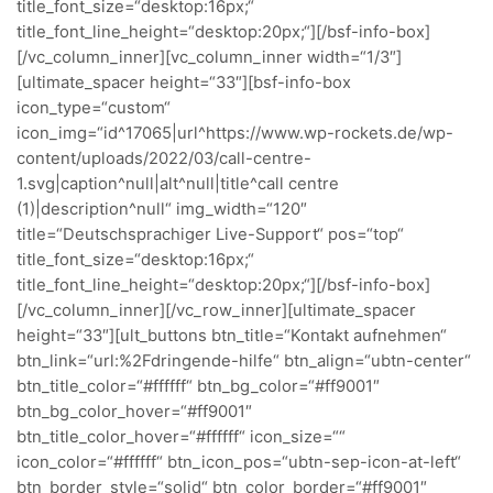
title_font_size=“desktop:16px;“
title_font_line_height=“desktop:20px;“][/bsf-info-box]
[/vc_column_inner][vc_column_inner width=“1/3″]
[ultimate_spacer height=“33″][bsf-info-box
icon_type=“custom“
icon_img=“id^17065|url^https://www.wp-rockets.de/wp-
content/uploads/2022/03/call-centre-
1.svg|caption^null|alt^null|title^call centre
(1)|description^null“ img_width=“120″
title=“Deutschsprachiger Live-Support“ pos=“top“
title_font_size=“desktop:16px;“
title_font_line_height=“desktop:20px;“][/bsf-info-box]
[/vc_column_inner][/vc_row_inner][ultimate_spacer
height=“33″][ult_buttons btn_title=“Kontakt aufnehmen“
btn_link=“url:%2Fdringende-hilfe“ btn_align=“ubtn-center“
btn_title_color=“#ffffff“ btn_bg_color=“#ff9001″
btn_bg_color_hover=“#ff9001″
btn_title_color_hover=“#ffffff“ icon_size=““
icon_color=“#ffffff“ btn_icon_pos=“ubtn-sep-icon-at-left“
btn_border_style=“solid“ btn_color_border=“#ff9001″