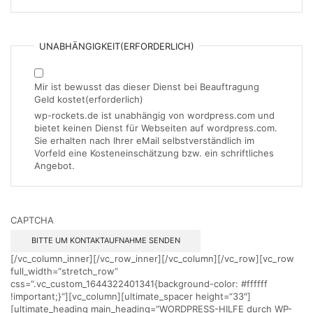
UNABHÄNGIGKEIT
(ERFORDERLICH)
Mir ist bewusst das dieser Dienst bei Beauftragung
Geld kostet
(erforderlich)
wp-rockets.de ist unabhängig von wordpress.com und
bietet keinen Dienst für Webseiten auf wordpress.com.
Sie erhalten nach Ihrer eMail selbstverständlich im
Vorfeld eine Kosteneinschätzung bzw. ein schriftliches
Angebot.
CAPTCHA
[/vc_column_inner][/vc_row_inner][/vc_column][/vc_row][vc_row
full_width=“stretch_row“
css=“.vc_custom_1644322401341{background-color: #ffffff
!important;}“][vc_column][ultimate_spacer height=“33″]
[ultimate_heading main_heading=“WORDPRESS-HILFE durch WP-