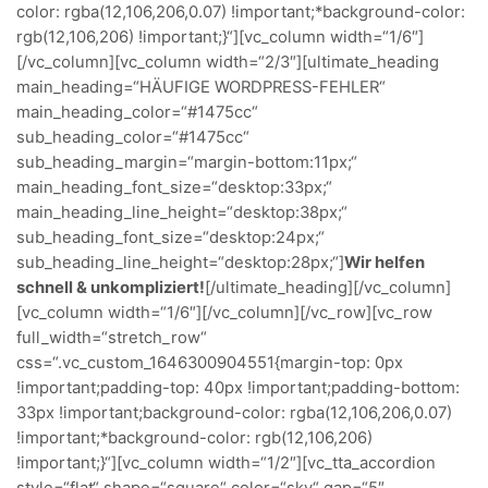
color: rgba(12,106,206,0.07) !important;*background-color:
rgb(12,106,206) !important;}“][vc_column width=“1/6″]
[/vc_column][vc_column width=“2/3″][ultimate_heading
main_heading=“HÄUFIGE WORDPRESS-FEHLER“
main_heading_color=“#1475cc“
sub_heading_color=“#1475cc“
sub_heading_margin=“margin-bottom:11px;“
main_heading_font_size=“desktop:33px;“
main_heading_line_height=“desktop:38px;“
sub_heading_font_size=“desktop:24px;“
sub_heading_line_height=“desktop:28px;“]
Wir helfen
schnell & unkompliziert!
[/ultimate_heading][/vc_column]
[vc_column width=“1/6″][/vc_column][/vc_row][vc_row
full_width=“stretch_row“
css=“.vc_custom_1646300904551{margin-top: 0px
!important;padding-top: 40px !important;padding-bottom:
33px !important;background-color: rgba(12,106,206,0.07)
!important;*background-color: rgb(12,106,206)
!important;}“][vc_column width=“1/2″][vc_tta_accordion