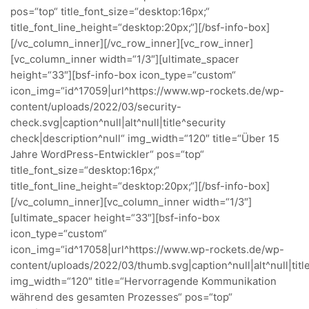
pos=“top“ title_font_size=“desktop:16px;“
title_font_line_height=“desktop:20px;“][/bsf-info-box]
[/vc_column_inner][/vc_row_inner][vc_row_inner]
[vc_column_inner width=“1/3″][ultimate_spacer
height=“33″][bsf-info-box icon_type=“custom“
icon_img=“id^17059|url^https://www.wp-rockets.de/wp-
content/uploads/2022/03/security-
check.svg|caption^null|alt^null|title^security
check|description^null“ img_width=“120″ title=“Über 15
Jahre WordPress-Entwickler“ pos=“top“
title_font_size=“desktop:16px;“
title_font_line_height=“desktop:20px;“][/bsf-info-box]
[/vc_column_inner][vc_column_inner width=“1/3″]
[ultimate_spacer height=“33″][bsf-info-box
icon_type=“custom“
icon_img=“id^17058|url^https://www.wp-rockets.de/wp-
content/uploads/2022/03/thumb.svg|caption^null|alt^null|titl
img_width=“120″ title=“Hervorragende Kommunikation
während des gesamten Prozesses“ pos=“top“