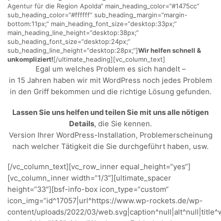
Agentur für die Region Apolda“ main_heading_color=“#1475cc“
sub_heading_color=“#ffffff“ sub_heading_margin=“margin-
bottom:11px;“ main_heading_font_size=“desktop:33px;“
main_heading_line_height=“desktop:38px;“
sub_heading_font_size=“desktop:24px;“
sub_heading_line_height=“desktop:28px;“]
Wir helfen schnell &
unkompliziert!
[/ultimate_heading][vc_column_text]
Egal um welches Problem es sich handelt –
in 15 Jahren haben wir mit WordPress noch jedes Problem
in den Griff bekommen und die richtige Lösung gefunden.
Lassen Sie uns helfen und teilen Sie mit uns alle nötigen
Details
, die Sie kennen.
Version Ihrer WordPress-Installation, Problemerscheinung
nach welcher Tätigkeit die Sie durchgeführt haben, usw.
[/vc_column_text][vc_row_inner equal_height=“yes“]
[vc_column_inner width=“1/3″][ultimate_spacer
height=“33″][bsf-info-box icon_type=“custom“
icon_img=“id^17057|url^https://www.wp-rockets.de/wp-
content/uploads/2022/03/web.svg|caption^null|alt^null|title^