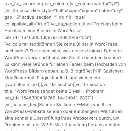
[/vc_tta_accordion][/vc_column][vc_column width=“1/2″]
[vc_tta_accordion style=“flat“ shape=“square“ color=“sky“
gap=“5″ active_section=““ no_fill=“true“
collapsible_all=“true“][vc_tta_section title=“Problem beim
Hochladen von Bildern in WordPress“
tab_id=“1646300438679-7268264e-f5fa“]
[vc_column_text]Können Sie keine Bilder in WordPress
hochladen? Sie fragen sich, was diesen Upload-Fehler in
WordPress verursacht und wie Sie ihn beheben können?
Es kann viele Gründe für einen Fehler beim Hochladen von
WordPress-Bildern geben, z. B. Bildgröße; PHP-Speicher;
ModSicherheit; Plugin-Konflikt; und viele mehr.
[/vc_column_text][/vc_tta_section][vc_tta_section
title=“WordPress sendet keine E-Mail – Problem“
tab_id=“1646300438766-14e3d041-2837″]
[vc_column_text]Können Sie keine E-Mails von Ihrer
WordPress-Website senden oder empfangen? Wir führen
eine schnelle Überprüfung Ihres Webservers durch, um
Probleme mit der WP-E-Mail-Zustellung herauszufinden