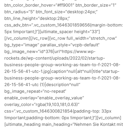
btn_color_border_hover=“#ff9001″ btn_border_size=“1″
btn_radius=“5″ btn_font_size=“desktop:24px;“
btn_line_height=“desktop:28px;“
css_adv_btn=“.vc_custom_1646301859656{margin-bottom:
5px !important;}“][ultimate_spacer height=“33″]
[/vc_column][/vc_row][vc_row full_width=“stretch_row“
bg_type=“image“ parallax_style=“vcpb-default“
bg_image_new=“id^376|url^https://www.wp-
rockets.de/wp-content/uploads/2022/02/startup-
business-people-group-working-as-team-to-f-2021-08-
26-15-56-41-utc-1.jpg|caption^null|alt^null|title^startup-
business-people-group-working-as-team-to-f-2021-08-
26-15-56-41-utc (1)|description^null“
bg_image_repeat=“no-repeat“
enable_overlay=“enable_overlay_value“
overlay_color=“rgba(19,103,181,0.63)“
css=“.vc_custom_1646300821854{padding-top: 33px
!important;padding-bottom: 0px !important;}“][vc_column]
[ultimate_heading main_heading=“Nehmen Sie Kontakt mit