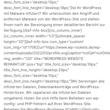
desc_font_size=“desktop:15px;“
desc_font_line_height=“desktop:18px;“]Ist Ihr WordPress
mit Malware infiziert? Wir untersuchen den Angriff und
entfernen Malware von der WordPress-Site und stellen
Ihnen nach der Bereinigung einen detaillierten Bericht zur
Verfügung.[/bsf-info-box][/vc_column_inner]
[vc_column_inner width=“1/3″][ultimate_spacer
height=“33″][bsf-info-box icon_type=“custom“
icon_img=“id^17062|url^https://www.wp-rockets.de/wp-
content/uploads/2022/03/profile.svg|caption^null|alt^null|titl
img_width=“120″ title=“WORDPRESS-WEBSITE
REPARATUR“ pos=“top“ title_font_size=“desktop:16px;“
title_font_line_height=“desktop:20px;“
desc_font_size=“desktop:15px;“
desc_font_line_height=“desktop:18px;“]Wir bereinigen alle
infizierten Dateien, Datenbankeinträge und WordPress-
Hintertüren. Wir reparieren die infizierten Dateien
umgehend. Holen Sie sich Hilfe beim Beheben von wp-
config- und PHP-Fehlern auf Ihrer WordPress-Site.
Beheben Sie WordPress-Probleme SCHNELL![/bsf-info-