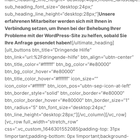
sub_heading_font_size=“desktop:24px;“
sub_heading_line_height=“desktop:28px;“]
Unsere
erfahrenen Mitarbeiter werden sich mit Ihnen in
Verbindung setzen, um Ihnen bei der Behebung Ihrer
Probleme mit der WordPress-Site zu helfen, sobald Sie
Ihre Anfrage gesendet haben!
[/ultimate_heading]
[ult_buttons btn_title=“Dringende Hilfe“
btn_link=“url:%2Fdringende-hilfe“ btn_align=“ubtn-center“
btn_title_color=“#ffffff“ btn_bg_color=“#e80000″
btn_bg_color_hover=“#e80000″
btn_title_color_hover=“#ffffff“ icon_size=““
icon_color=“#ffffff“ btn_icon_pos=“ubtn-sep-icon-at-left“
btn_border_style=“solid“ btn_color_border=“#e80000″
btn_color_border_hover=“#e80000″ btn_border_size=“1″
btn_radius=“5″ btn_font_size=“desktop:24px;“
btn_line_height=“desktop:28px;“][/vc_column][/vc_row]
[vc_row full_width=“stretch_row“
css=“.vc_custom_1646301552085{padding-top: 31px
!important;padding-bottom: 0px !important;background-