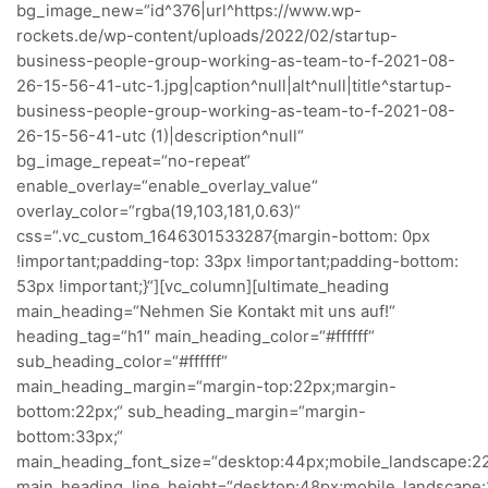
bg_image_new=“id^376|url^https://www.wp-
rockets.de/wp-content/uploads/2022/02/startup-
business-people-group-working-as-team-to-f-2021-08-
26-15-56-41-utc-1.jpg|caption^null|alt^null|title^startup-
business-people-group-working-as-team-to-f-2021-08-
26-15-56-41-utc (1)|description^null“
bg_image_repeat=“no-repeat“
enable_overlay=“enable_overlay_value“
overlay_color=“rgba(19,103,181,0.63)“
css=“.vc_custom_1646301533287{margin-bottom: 0px
!important;padding-top: 33px !important;padding-bottom:
53px !important;}“][vc_column][ultimate_heading
main_heading=“Nehmen Sie Kontakt mit uns auf!“
heading_tag=“h1″ main_heading_color=“#ffffff“
sub_heading_color=“#ffffff“
main_heading_margin=“margin-top:22px;margin-
bottom:22px;“ sub_heading_margin=“margin-
bottom:33px;“
main_heading_font_size=“desktop:44px;mobile_landscape:22
main_heading_line_height=“desktop:48px;mobile_landscape: