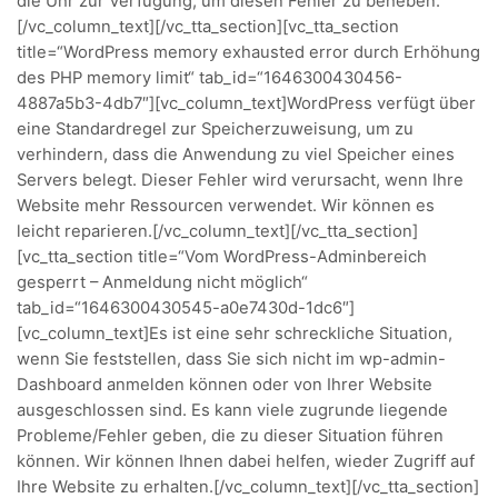
die Uhr zur Verfügung, um diesen Fehler zu beheben.
[/vc_column_text][/vc_tta_section][vc_tta_section
title=“WordPress memory exhausted error durch Erhöhung
des PHP memory limit“ tab_id=“1646300430456-
4887a5b3-4db7″][vc_column_text]WordPress verfügt über
eine Standardregel zur Speicherzuweisung, um zu
verhindern, dass die Anwendung zu viel Speicher eines
Servers belegt. Dieser Fehler wird verursacht, wenn Ihre
Website mehr Ressourcen verwendet. Wir können es
leicht reparieren.[/vc_column_text][/vc_tta_section]
[vc_tta_section title=“Vom WordPress-Adminbereich
gesperrt – Anmeldung nicht möglich“
tab_id=“1646300430545-a0e7430d-1dc6″]
[vc_column_text]Es ist eine sehr schreckliche Situation,
wenn Sie feststellen, dass Sie sich nicht im wp-admin-
Dashboard anmelden können oder von Ihrer Website
ausgeschlossen sind. Es kann viele zugrunde liegende
Probleme/Fehler geben, die zu dieser Situation führen
können. Wir können Ihnen dabei helfen, wieder Zugriff auf
Ihre Website zu erhalten.[/vc_column_text][/vc_tta_section]