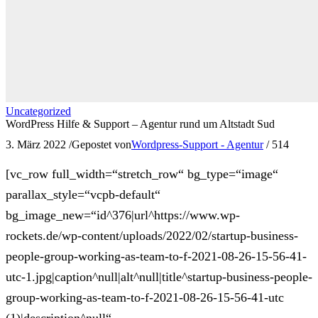
Uncategorized
WordPress Hilfe & Support – Agentur rund um Altstadt Sud
3. März 2022
/
Gepostet von
Wordpress-Support - Agentur
/
514
[vc_row full_width=“stretch_row“ bg_type=“image“
parallax_style=“vcpb-default“
bg_image_new=“id^376|url^https://www.wp-
rockets.de/wp-content/uploads/2022/02/startup-business-
people-group-working-as-team-to-f-2021-08-26-15-56-41-
utc-1.jpg|caption^null|alt^null|title^startup-business-people-
group-working-as-team-to-f-2021-08-26-15-56-41-utc