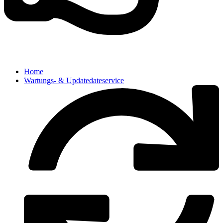
Home
Wartungs- & Updatedateservice