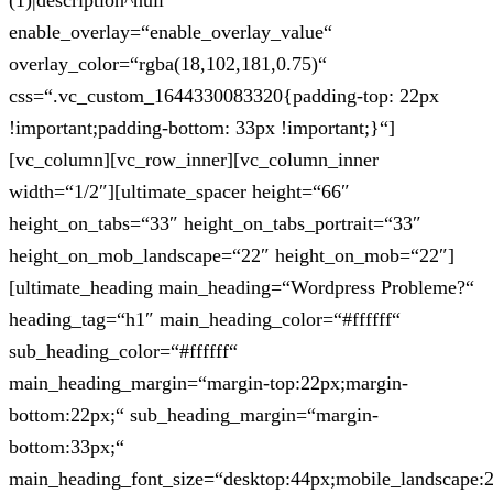
(1)|description^null“
enable_overlay=“enable_overlay_value“
overlay_color=“rgba(18,102,181,0.75)“
css=“.vc_custom_1644330083320{padding-top: 22px
!important;padding-bottom: 33px !important;}“]
[vc_column][vc_row_inner][vc_column_inner
width=“1/2″][ultimate_spacer height=“66″
height_on_tabs=“33″ height_on_tabs_portrait=“33″
height_on_mob_landscape=“22″ height_on_mob=“22″]
[ultimate_heading main_heading=“Wordpress Probleme?“
heading_tag=“h1″ main_heading_color=“#ffffff“
sub_heading_color=“#ffffff“
main_heading_margin=“margin-top:22px;margin-
bottom:22px;“ sub_heading_margin=“margin-
bottom:33px;“
main_heading_font_size=“desktop:44px;mobile_landscape: