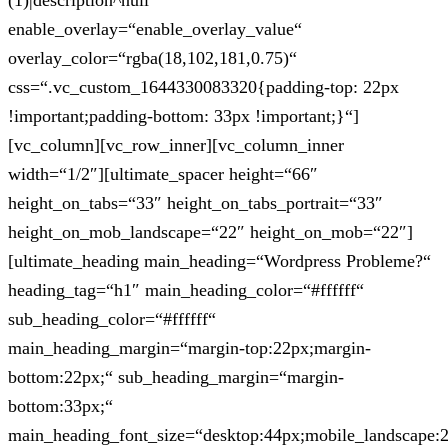
(1)|description^null“
enable_overlay=“enable_overlay_value“
overlay_color=“rgba(18,102,181,0.75)“
css=“.vc_custom_1644330083320{padding-top: 22px
!important;padding-bottom: 33px !important;}“]
[vc_column][vc_row_inner][vc_column_inner
width=“1/2″][ultimate_spacer height=“66″
height_on_tabs=“33″ height_on_tabs_portrait=“33″
height_on_mob_landscape=“22″ height_on_mob=“22″]
[ultimate_heading main_heading=“Wordpress Probleme?“
heading_tag=“h1″ main_heading_color=“#ffffff“
sub_heading_color=“#ffffff“
main_heading_margin=“margin-top:22px;margin-
bottom:22px;“ sub_heading_margin=“margin-
bottom:33px;“
main_heading_font_size=“desktop:44px;mobile_landscape: