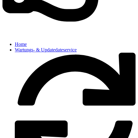
Home
Wartungs- & Updatedateservice