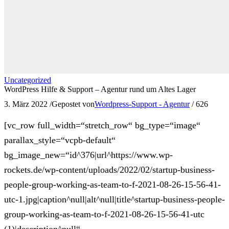
Uncategorized
WordPress Hilfe & Support – Agentur rund um Altes Lager
3. März 2022
/
Gepostet von
Wordpress-Support - Agentur
/
626
[vc_row full_width=“stretch_row“ bg_type=“image“
parallax_style=“vcpb-default“
bg_image_new=“id^376|url^https://www.wp-
rockets.de/wp-content/uploads/2022/02/startup-business-
people-group-working-as-team-to-f-2021-08-26-15-56-41-
utc-1.jpg|caption^null|alt^null|title^startup-business-people-
group-working-as-team-to-f-2021-08-26-15-56-41-utc