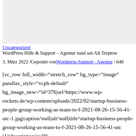
Uncategorized
WordPress Hilfe & Support – Agentur rund um Alt-Treptow
3. März 2022
/
Gepostet von
Wordpress-Support - Agentur
/
648
[vc_row full_width=“stretch_row“ bg_type=“image“
parallax_style=“vcpb-default“
bg_image_new=“id^376|url^https://www.wp-
rockets.de/wp-content/uploads/2022/02/startup-business-
people-group-working-as-team-to-f-2021-08-26-15-56-41-
utc-1.jpg|caption^null|alt^null|title^startup-business-people-
group-working-as-team-to-f-2021-08-26-15-56-41-utc