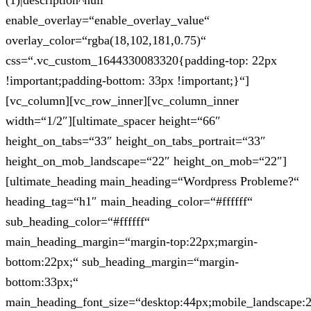
(1)|description^null“
enable_overlay=“enable_overlay_value“
overlay_color=“rgba(18,102,181,0.75)“
css=“.vc_custom_1644330083320{padding-top: 22px
!important;padding-bottom: 33px !important;}“]
[vc_column][vc_row_inner][vc_column_inner
width=“1/2″][ultimate_spacer height=“66″
height_on_tabs=“33″ height_on_tabs_portrait=“33″
height_on_mob_landscape=“22″ height_on_mob=“22″]
[ultimate_heading main_heading=“Wordpress Probleme?“
heading_tag=“h1″ main_heading_color=“#ffffff“
sub_heading_color=“#ffffff“
main_heading_margin=“margin-top:22px;margin-
bottom:22px;“ sub_heading_margin=“margin-
bottom:33px;“
main_heading_font_size=“desktop:44px;mobile_landscape: