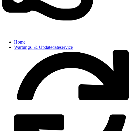
Home
Wartungs- & Updatedateservice