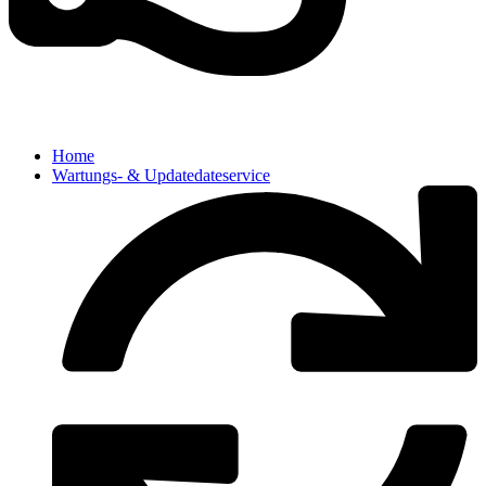
Home
Wartungs- & Updatedateservice