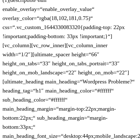
(1)|description^null“
enable_overlay=“enable_overlay_value“
overlay_color=“rgba(18,102,181,0.75)“
css=“.vc_custom_1644330083320{padding-top: 22px
!important;padding-bottom: 33px !important;}“]
[vc_column][vc_row_inner][vc_column_inner
width=“1/2″][ultimate_spacer height=“66″
height_on_tabs=“33″ height_on_tabs_portrait=“33″
height_on_mob_landscape=“22″ height_on_mob=“22″]
[ultimate_heading main_heading=“Wordpress Probleme?“
heading_tag=“h1″ main_heading_color=“#ffffff“
sub_heading_color=“#ffffff“
main_heading_margin=“margin-top:22px;margin-
bottom:22px;“ sub_heading_margin=“margin-
bottom:33px;“
main_heading_font_size=“desktop:44px;mobile_landscape: