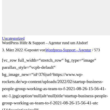
Uncategorized
WordPress Hilfe & Support – Agentur rund um Alsdorf
3. März 2022
/
Gepostet von
Wordpress-Support - Agentur
/
573
[vc_row full_width=“stretch_row“ bg_type=“image“
parallax_style=“vcpb-default“
bg_image_new=“id^376|url^https://www.wp-
rockets.de/wp-content/uploads/2022/02/startup-business-
people-group-working-as-team-to-f-2021-08-26-15-56-41-
utc-1.jpg|caption^null|alt^null|title^startup-business-people-
group-working-as-team-to-f-2021-08-26-15-56-41-utc