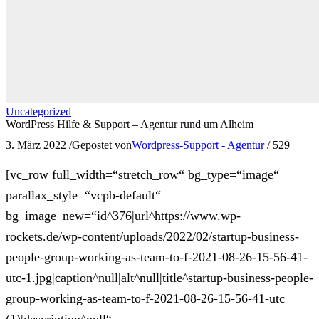
Uncategorized
WordPress Hilfe & Support – Agentur rund um Alheim
3. März 2022
/
Gepostet von
Wordpress-Support - Agentur
/
529
[vc_row full_width=“stretch_row“ bg_type=“image“
parallax_style=“vcpb-default“
bg_image_new=“id^376|url^https://www.wp-
rockets.de/wp-content/uploads/2022/02/startup-business-
people-group-working-as-team-to-f-2021-08-26-15-56-41-
utc-1.jpg|caption^null|alt^null|title^startup-business-people-
group-working-as-team-to-f-2021-08-26-15-56-41-utc