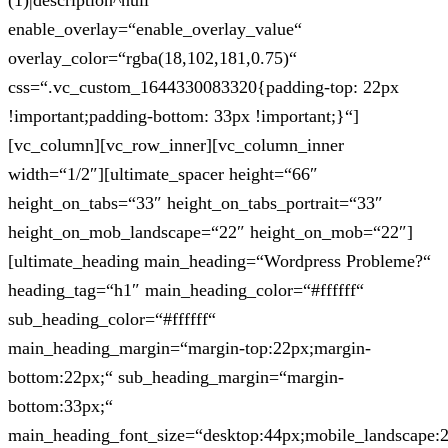
(1)|description^null“
enable_overlay=“enable_overlay_value“
overlay_color=“rgba(18,102,181,0.75)“
css=“.vc_custom_1644330083320{padding-top: 22px
!important;padding-bottom: 33px !important;}“]
[vc_column][vc_row_inner][vc_column_inner
width=“1/2″][ultimate_spacer height=“66″
height_on_tabs=“33″ height_on_tabs_portrait=“33″
height_on_mob_landscape=“22″ height_on_mob=“22″]
[ultimate_heading main_heading=“Wordpress Probleme?“
heading_tag=“h1″ main_heading_color=“#ffffff“
sub_heading_color=“#ffffff“
main_heading_margin=“margin-top:22px;margin-
bottom:22px;“ sub_heading_margin=“margin-
bottom:33px;“
main_heading_font_size=“desktop:44px;mobile_landscape: