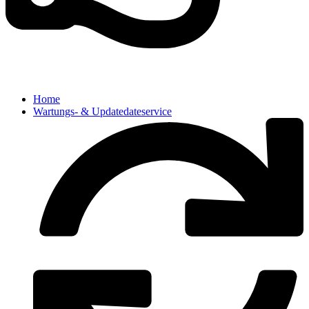
Home
Wartungs- & Updatedateservice