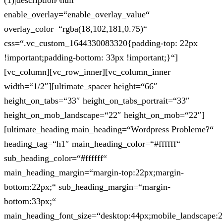
(1)|description^null“
enable_overlay=“enable_overlay_value“
overlay_color=“rgba(18,102,181,0.75)“
css=“.vc_custom_1644330083320{padding-top: 22px
!important;padding-bottom: 33px !important;}“]
[vc_column][vc_row_inner][vc_column_inner
width=“1/2″][ultimate_spacer height=“66″
height_on_tabs=“33″ height_on_tabs_portrait=“33″
height_on_mob_landscape=“22″ height_on_mob=“22″]
[ultimate_heading main_heading=“Wordpress Probleme?“
heading_tag=“h1″ main_heading_color=“#ffffff“
sub_heading_color=“#ffffff“
main_heading_margin=“margin-top:22px;margin-
bottom:22px;“ sub_heading_margin=“margin-
bottom:33px;“
main_heading_font_size=“desktop:44px;mobile_landscape: