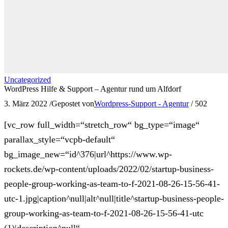
Uncategorized
WordPress Hilfe & Support – Agentur rund um Alfdorf
3. März 2022
/
Gepostet von
Wordpress-Support - Agentur
/
502
[vc_row full_width=“stretch_row“ bg_type=“image“
parallax_style=“vcpb-default“
bg_image_new=“id^376|url^https://www.wp-
rockets.de/wp-content/uploads/2022/02/startup-business-
people-group-working-as-team-to-f-2021-08-26-15-56-41-
utc-1.jpg|caption^null|alt^null|title^startup-business-people-
group-working-as-team-to-f-2021-08-26-15-56-41-utc