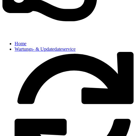
Home
Wartungs- & Updatedateservice