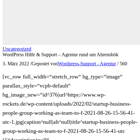
Uncategorized
WordPress Hilfe & Support – Agentur rund um Ahrensbök
3. März 2022
/
Gepostet von
Wordpress-Support - Agentur
/
560
[vc_row full_width=“stretch_row“ bg_type=“image“
parallax_style=“vcpb-default“
bg_image_new=“id^376|url^https://www.wp-
rockets.de/wp-content/uploads/2022/02/startup-business-
people-group-working-as-team-to-f-2021-08-26-15-56-41-
utc-1.jpg|caption^null|alt^null|title^startup-business-people-
group-working-as-team-to-f-2021-08-26-15-56-41-utc