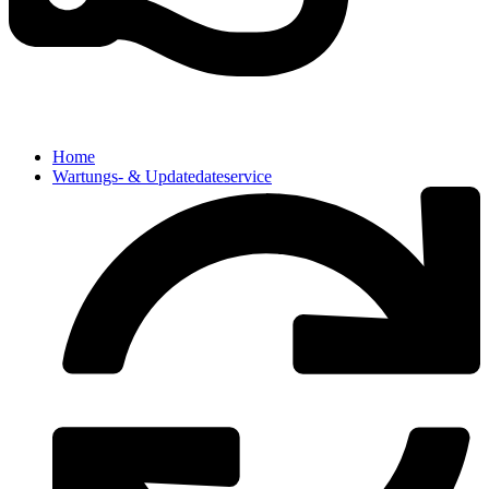
Home
Wartungs- & Updatedateservice