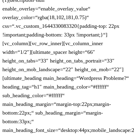
(1)|description^null“
enable_overlay=“enable_overlay_value“
overlay_color=“rgba(18,102,181,0.75)“
css=“.vc_custom_1644330083320{padding-top: 22px
!important;padding-bottom: 33px !important;}“]
[vc_column][vc_row_inner][vc_column_inner
width=“1/2″][ultimate_spacer height=“66″
height_on_tabs=“33″ height_on_tabs_portrait=“33″
height_on_mob_landscape=“22″ height_on_mob=“22″]
[ultimate_heading main_heading=“Wordpress Probleme?“
heading_tag=“h1″ main_heading_color=“#ffffff“
sub_heading_color=“#ffffff“
main_heading_margin=“margin-top:22px;margin-
bottom:22px;“ sub_heading_margin=“margin-
bottom:33px;“
main_heading_font_size=“desktop:44px;mobile_landscape: