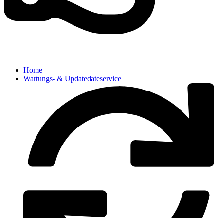
Home
Wartungs- & Updatedateservice