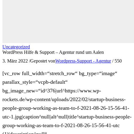
Uncategorized
WordPress Hilfe & Support – Agentur rund um Aalen
3. März 2022
/
Gepostet von
Wordpress-Support - Agentur
/
550
[vc_row full_width=“stretch_row“ bg_type=“image“
parallax_style=“vcpb-default“
bg_image_new=“id^376|url^https://www.wp-
rockets.de/wp-content/uploads/2022/02/startup-business-
people-group-working-as-team-to-f-2021-08-26-15-56-41-
utc-1.jpg|caption^null|alt^null|title^startup-business-people-
group-working-as-team-to-f-2021-08-26-15-56-41-utc