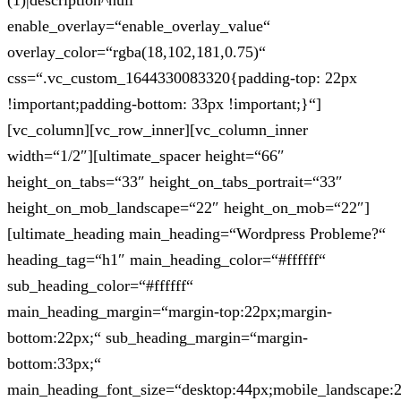
(1)|description^null“
enable_overlay=“enable_overlay_value“
overlay_color=“rgba(18,102,181,0.75)“
css=“.vc_custom_1644330083320{padding-top: 22px
!important;padding-bottom: 33px !important;}“]
[vc_column][vc_row_inner][vc_column_inner
width=“1/2″][ultimate_spacer height=“66″
height_on_tabs=“33″ height_on_tabs_portrait=“33″
height_on_mob_landscape=“22″ height_on_mob=“22″]
[ultimate_heading main_heading=“Wordpress Probleme?“
heading_tag=“h1″ main_heading_color=“#ffffff“
sub_heading_color=“#ffffff“
main_heading_margin=“margin-top:22px;margin-
bottom:22px;“ sub_heading_margin=“margin-
bottom:33px;“
main_heading_font_size=“desktop:44px;mobile_landscape: