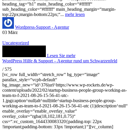
heading_tag=“h1″ main_heading_color=“#ffffff“
sub_heading_color=“#ffffff“ main_heading_margin=“margin-
top:22px;margin-bottom:22px;“...
mehr lesen
Wordpress-Support - Agentur
03
März
Uncategorized
Lesen Sie mehr
WordPress Hilfe & Support – Agentur rund um Schwarzenfeld
/
575
[vc_row full_width=“stretch_row“ bg_type=“image“
parallax_style=“vcpb-default“
bg_image_new=“id^376|url^https://www.wp-rockets.de/wp-
content/uploads/2022/02/startup-business-people-group-working-as-
team-to-f-2021-08-26-15-56-41-utc-
1.jpg|caption^null|alt^null|title^startup-business-people-group-
working-as-team-to-f-2021-08-26-15-56-41-utc (1)|description^null“
enable_overlay=“enable_overlay_value“
overlay_color=“rgba(18,102,181,0.75)“
css=“.vc_custom_1644330083320{padding-top: 22px
!important;padding-bottom: 33px !important;}“][vc_column]