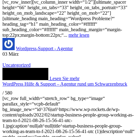
[vc_row_inner][vc_column_inner width=“1/2″][ultimate_spacer
height=“66″ height_on_tabs=“33″ height_on_tabs_portrait=“33″
height_on_mob_landscape=“22″ height_on_mob=“22″]
[ultimate_heading main_heading=“Wordpress Probleme?“
heading_tag=“h1″ main_heading_color=“#ffffff“
sub_heading_color=“#ffffff“ main_heading_margin=“margin-
top:22px;margin-bottom:22px;“...
mehr lesen
Wordpress-Support - Agentur
03
März
Uncategorized
Lesen Sie mehr
WordPress Hilfe & Support – Agentur rund um Schwarzenbruck
/
580
[vc_row full_width=“stretch_row“ bg_type=“image“
parallax_style=“vcpb-default“
bg_image_new=“id^376|url^https://www.wp-rockets.de/wp-
content/uploads/2022/02/startup-business-people-group-working-as-
team-to-f-2021-08-26-15-56-41-utc-
1.jpg|caption^null|alt^null|title^startup-business-people-group-
working-as-team-to-f-2021-08-26-15-56-41-utc (1)|description^null“
enable_overlay=“enable_overlay_value“