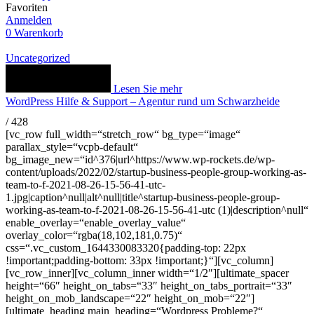
Favoriten
Anmelden
0
Warenkorb
Uncategorized
Lesen Sie mehr
WordPress Hilfe & Support – Agentur rund um Schwarzheide
/
428
[vc_row full_width=“stretch_row“ bg_type=“image“
parallax_style=“vcpb-default“
bg_image_new=“id^376|url^https://www.wp-rockets.de/wp-
content/uploads/2022/02/startup-business-people-group-working-as-
team-to-f-2021-08-26-15-56-41-utc-
1.jpg|caption^null|alt^null|title^startup-business-people-group-
working-as-team-to-f-2021-08-26-15-56-41-utc (1)|description^null“
enable_overlay=“enable_overlay_value“
overlay_color=“rgba(18,102,181,0.75)“
css=“.vc_custom_1644330083320{padding-top: 22px
!important;padding-bottom: 33px !important;}“][vc_column]
[vc_row_inner][vc_column_inner width=“1/2″][ultimate_spacer
height=“66″ height_on_tabs=“33″ height_on_tabs_portrait=“33″
height_on_mob_landscape=“22″ height_on_mob=“22″]
[ultimate_heading main_heading=“Wordpress Probleme?“