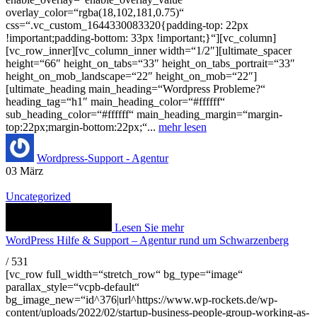
overlay_color=“rgba(18,102,181,0.75)“
css=“.vc_custom_1644330083320{padding-top: 22px
!important;padding-bottom: 33px !important;}“][vc_column]
[vc_row_inner][vc_column_inner width=“1/2″][ultimate_spacer
height=“66″ height_on_tabs=“33″ height_on_tabs_portrait=“33″
height_on_mob_landscape=“22″ height_on_mob=“22″]
[ultimate_heading main_heading=“Wordpress Probleme?“
heading_tag=“h1″ main_heading_color=“#ffffff“
sub_heading_color=“#ffffff“ main_heading_margin=“margin-
top:22px;margin-bottom:22px;“...
mehr lesen
Wordpress-Support - Agentur
03
März
Uncategorized
Lesen Sie mehr
WordPress Hilfe & Support – Agentur rund um Schwarzenberg
/
531
[vc_row full_width=“stretch_row“ bg_type=“image“
parallax_style=“vcpb-default“
bg_image_new=“id^376|url^https://www.wp-rockets.de/wp-
content/uploads/2022/02/startup-business-people-group-working-as-