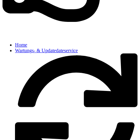
Home
Wartungs- & Updatedateservice