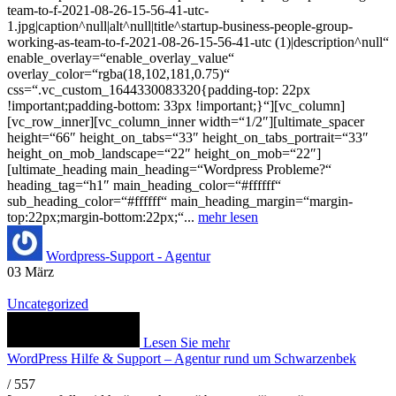
team-to-f-2021-08-26-15-56-41-utc-
1.jpg|caption^null|alt^null|title^startup-business-people-group-
working-as-team-to-f-2021-08-26-15-56-41-utc (1)|description^null“
enable_overlay=“enable_overlay_value“
overlay_color=“rgba(18,102,181,0.75)“
css=“.vc_custom_1644330083320{padding-top: 22px
!important;padding-bottom: 33px !important;}“][vc_column]
[vc_row_inner][vc_column_inner width=“1/2″][ultimate_spacer
height=“66″ height_on_tabs=“33″ height_on_tabs_portrait=“33″
height_on_mob_landscape=“22″ height_on_mob=“22″]
[ultimate_heading main_heading=“Wordpress Probleme?“
heading_tag=“h1″ main_heading_color=“#ffffff“
sub_heading_color=“#ffffff“ main_heading_margin=“margin-
top:22px;margin-bottom:22px;“...
mehr lesen
Wordpress-Support - Agentur
03
März
Uncategorized
Lesen Sie mehr
WordPress Hilfe & Support – Agentur rund um Schwarzenbek
/
557