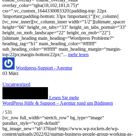
overlay_color=“rgba(18,102,181,0.75)“
css=“.vc_custom_1644330083320{padding-top: 22px
!important;padding-bottom: 33px !important;}“][vc_column]
[vc_row_inner][vc_column_inner width=“1/2″][ultimate_spacer
height=“66″ height_on_tabs=“33″ height_on_tabs_portrait=“33″
height_on_mob_landscape=“22″ height_on_mob=“22″]
[ultimate_heading main_heading=“Wordpress Probleme?“
heading_tag=“h1″ main_heading_color=“#ffffff“
sub_heading_color=“#ffffff“ main_heading_margin=“margin-
top:22px;margin-bottom:22px;“...
mehr lesen
Wordpress-Support - Agentur
03
März
Uncategorized
Lesen Sie mehr
WordPress Hilfe & Support – Agentur rund um Büdingen
/
531
[vc_row full_width=“stretch_row“ bg_type=“image“
parallax_style=“vcpb-default“
bg_image_new=“id^376|url^https://www.wp-rockets.de/wp-
content/uploads/2022/02/startup-business-people-group-working-as-