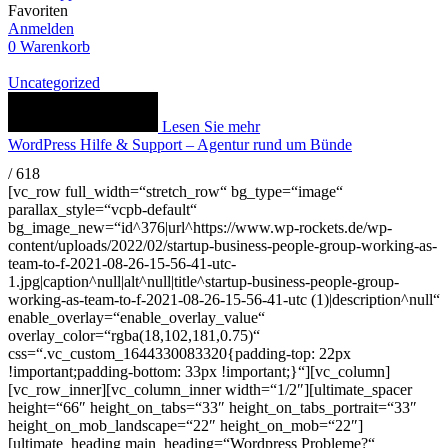
Favoriten
Anmelden
0
Warenkorb
Uncategorized
Lesen Sie mehr
WordPress Hilfe & Support – Agentur rund um Bünde
/
618
[vc_row full_width=“stretch_row“ bg_type=“image“
parallax_style=“vcpb-default“
bg_image_new=“id^376|url^https://www.wp-rockets.de/wp-
content/uploads/2022/02/startup-business-people-group-working-as-
team-to-f-2021-08-26-15-56-41-utc-
1.jpg|caption^null|alt^null|title^startup-business-people-group-
working-as-team-to-f-2021-08-26-15-56-41-utc (1)|description^null“
enable_overlay=“enable_overlay_value“
overlay_color=“rgba(18,102,181,0.75)“
css=“.vc_custom_1644330083320{padding-top: 22px
!important;padding-bottom: 33px !important;}“][vc_column]
[vc_row_inner][vc_column_inner width=“1/2″][ultimate_spacer
height=“66″ height_on_tabs=“33″ height_on_tabs_portrait=“33″
height_on_mob_landscape=“22″ height_on_mob=“22″]
[ultimate_heading main_heading=“Wordpress Probleme?“