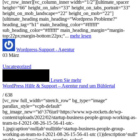
[vc_row_inner][vc_column_inner width=“1/2″][ultimate_spacer
height=“66″ height_on_tabs=“33″ height_on_tabs_portrait=“33″
height_on_mob_landscape=“22″ height_on_mob=“22″]
[ultimate_heading main_heading=“Wordpress Probleme?“
heading_tag=“h1″ main_heading_color=“#ffffff“
sub_heading_color=“#ffffff“ main_heading_margin=“margin-
top:22px;margin-bottom:22px;“...
mehr lesen
Wordpress-Support - Agentur
03
März
Uncategorized
Lesen Sie mehr
WordPress Hilfe & Support – Agentur rund um Bühlertal
/
638
[vc_row full_width=“stretch_row“ bg_type=“image“
parallax_style=“vcpb-default“
bg_image_new=“id^376|url^https://www.wp-rockets.de/wp-
content/uploads/2022/02/startup-business-people-group-working-as-
team-to-f-2021-08-26-15-56-41-utc-
1.jpg|caption^null|alt^null|title^startup-business-people-group-
working-as-team-to-f-2021-08-26-15-56-41-utc (1)|description^null“
enable_overlay=“enable_overlay_value“