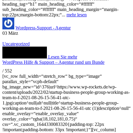
heading_tag=“h1″ main_heading_color=“#ffffff“
sub_heading_color=“#ffffff“ main_heading_margin=“margin-
top:22px;margin-bottom:22px;“...
mehr lesen
Wordpress-Support - Agentur
03
März
Uncategorized
Lesen Sie mehr
WordPress Hilfe & Support – Agentur rund um Bunde
/
552
[vc_row full_width=“stretch_row“ bg_type=“image“
parallax_style=“vcpb-default“
bg_image_new=“id^376|url^https://www.wp-rockets.de/wp-
content/uploads/2022/02/startup-business-people-group-working-as-
team-to-f-2021-08-26-15-56-41-utc-
1.jpg|caption^null|alt^null|title^startup-business-people-group-
working-as-team-to-f-2021-08-26-15-56-41-utc (1)|description^null“
enable_overlay=“enable_overlay_value“
overlay_color=“rgba(18,102,181,0.75)“
css=“.vc_custom_1644330083320{padding-top: 22px
!important;padding-bottom: 33px !important;}“][vc_column]