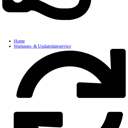
Home
Wartungs- & Updatedateservice