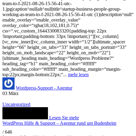
team-to-f-2021-08-26-15-56-41-utc-
1.jpg|caption^null|alt^null|title^startup-business-people-group-
working-as-team-to-f-2021-08-26-15-56-41-utc (1)|description^null“
enable_overlay=“enable_overlay_value“
overlay_color=“rgba(18,102,181,0.75)“
css=“.vc_custom_1644330083320{padding-top: 22px
!important;padding-bottom: 33px !important;}“][vc_column]
[vc_row_inner][vc_column_inner width=“1/2″][ultimate_spacer
height=“66″ height_on_tabs=“33″ height_on_tabs_portrait=“33″
height_on_mob_landscape=“22″ height_on_mob=“22″]
[ultimate_heading main_heading=“Wordpress Probleme?“
heading_tag=“h1″ main_heading_color=“#ffffff“
sub_heading_color=“#ffffff“ main_heading_margin=“margin-
top:22px;margin-bottom:22px;“...
mehr lesen
Wordpress-Support - Agentur
03
März
Uncategorized
Lesen Sie mehr
WordPress Hilfe & Support – Agentur rund um Budenheim
/
646