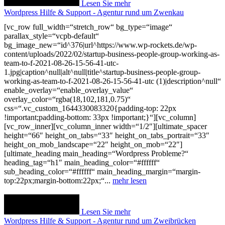
Lesen Sie mehr
Wordpress Hilfe & Support - Agentur rund um Zwenkau
[vc_row full_width=“stretch_row“ bg_type=“image“
parallax_style=“vcpb-default“
bg_image_new=“id^376|url^https://www.wp-rockets.de/wp-
content/uploads/2022/02/startup-business-people-group-working-as-
team-to-f-2021-08-26-15-56-41-utc-
1.jpg|caption^null|alt^null|title^startup-business-people-group-
working-as-team-to-f-2021-08-26-15-56-41-utc (1)|description^null“
enable_overlay=“enable_overlay_value“
overlay_color=“rgba(18,102,181,0.75)“
css=“.vc_custom_1644330083320{padding-top: 22px
!important;padding-bottom: 33px !important;}“][vc_column]
[vc_row_inner][vc_column_inner width=“1/2″][ultimate_spacer
height=“66″ height_on_tabs=“33″ height_on_tabs_portrait=“33″
height_on_mob_landscape=“22″ height_on_mob=“22″]
[ultimate_heading main_heading=“Wordpress Probleme?“
heading_tag=“h1″ main_heading_color=“#ffffff“
sub_heading_color=“#ffffff“ main_heading_margin=“margin-
top:22px;margin-bottom:22px;“...
mehr lesen
Lesen Sie mehr
Wordpress Hilfe & Support - Agentur rund um Zweibrücken