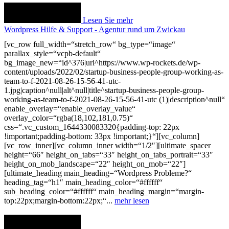
Lesen Sie mehr
Wordpress Hilfe & Support - Agentur rund um Zwickau
[vc_row full_width=“stretch_row“ bg_type=“image“
parallax_style=“vcpb-default“
bg_image_new=“id^376|url^https://www.wp-rockets.de/wp-
content/uploads/2022/02/startup-business-people-group-working-as-
team-to-f-2021-08-26-15-56-41-utc-
1.jpg|caption^null|alt^null|title^startup-business-people-group-
working-as-team-to-f-2021-08-26-15-56-41-utc (1)|description^null“
enable_overlay=“enable_overlay_value“
overlay_color=“rgba(18,102,181,0.75)“
css=“.vc_custom_1644330083320{padding-top: 22px
!important;padding-bottom: 33px !important;}“][vc_column]
[vc_row_inner][vc_column_inner width=“1/2″][ultimate_spacer
height=“66″ height_on_tabs=“33″ height_on_tabs_portrait=“33″
height_on_mob_landscape=“22″ height_on_mob=“22″]
[ultimate_heading main_heading=“Wordpress Probleme?“
heading_tag=“h1″ main_heading_color=“#ffffff“
sub_heading_color=“#ffffff“ main_heading_margin=“margin-
top:22px;margin-bottom:22px;“...
mehr lesen