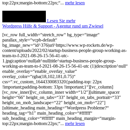
top:22px;margin-bottom:22px;“...
mehr lesen
Lesen Sie mehr
Wordpress Hilfe & Support - Agentur rund um Zwiesel
[vc_row full_width=“stretch_row“ bg_type=“image“
parallax_style=“vcpb-default“
bg_image_new=“id^376|url^https://www.wp-rockets.de/wp-
content/uploads/2022/02/startup-business-people-group-working-as-
team-to-f-2021-08-26-15-56-41-utc-
1.jpg|caption^null|alt^null|title^startup-business-people-group-
working-as-team-to-f-2021-08-26-15-56-41-utc (1)|description^null“
enable_overlay=“enable_overlay_value“
overlay_color=“rgba(18,102,181,0.75)“
css=“.vc_custom_1644330083320{padding-top: 22px
!important;padding-bottom: 33px !important;}“][vc_column]
[vc_row_inner][vc_column_inner width=“1/2″][ultimate_spacer
height=“66″ height_on_tabs=“33″ height_on_tabs_portrait=“33″
height_on_mob_landscape=“22″ height_on_mob=“22″]
[ultimate_heading main_heading=“Wordpress Probleme?“
heading_tag=“h1″ main_heading_color=“#ffffff“
sub_heading_color=“#ffffff“ main_heading_margin=“margin-
top:22px;margin-bottom:22px;“...
mehr lesen