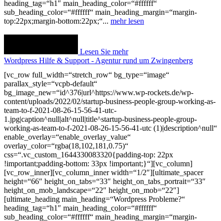
heading_tag=“h1″ main_heading_color=“#ffffff“
sub_heading_color=“#ffffff“ main_heading_margin=“margin-
top:22px;margin-bottom:22px;“...
mehr lesen
Lesen Sie mehr
Wordpress Hilfe & Support - Agentur rund um Zwingenberg
[vc_row full_width=“stretch_row“ bg_type=“image“
parallax_style=“vcpb-default“
bg_image_new=“id^376|url^https://www.wp-rockets.de/wp-
content/uploads/2022/02/startup-business-people-group-working-as-
team-to-f-2021-08-26-15-56-41-utc-
1.jpg|caption^null|alt^null|title^startup-business-people-group-
working-as-team-to-f-2021-08-26-15-56-41-utc (1)|description^null“
enable_overlay=“enable_overlay_value“
overlay_color=“rgba(18,102,181,0.75)“
css=“.vc_custom_1644330083320{padding-top: 22px
!important;padding-bottom: 33px !important;}“][vc_column]
[vc_row_inner][vc_column_inner width=“1/2″][ultimate_spacer
height=“66″ height_on_tabs=“33″ height_on_tabs_portrait=“33″
height_on_mob_landscape=“22″ height_on_mob=“22″]
[ultimate_heading main_heading=“Wordpress Probleme?“
heading_tag=“h1″ main_heading_color=“#ffffff“
sub_heading_color=“#ffffff“ main_heading_margin=“margin-