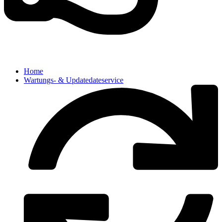
Home
Wartungs- & Updatedateservice