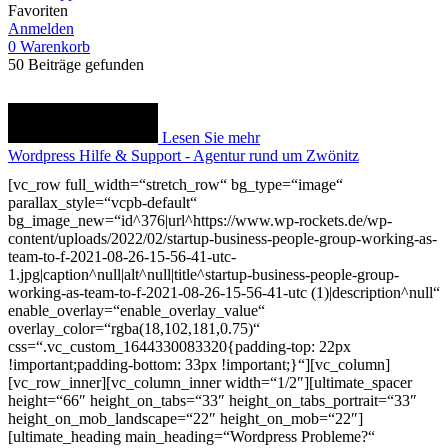
Favoriten
Anmelden
0
Warenkorb
50
Beiträge gefunden
Lesen Sie mehr
Wordpress Hilfe & Support - Agentur rund um Zwönitz
[vc_row full_width=“stretch_row“ bg_type=“image“
parallax_style=“vcpb-default“
bg_image_new=“id^376|url^https://www.wp-rockets.de/wp-
content/uploads/2022/02/startup-business-people-group-working-as-
team-to-f-2021-08-26-15-56-41-utc-
1.jpg|caption^null|alt^null|title^startup-business-people-group-
working-as-team-to-f-2021-08-26-15-56-41-utc (1)|description^null“
enable_overlay=“enable_overlay_value“
overlay_color=“rgba(18,102,181,0.75)“
css=“.vc_custom_1644330083320{padding-top: 22px
!important;padding-bottom: 33px !important;}“][vc_column]
[vc_row_inner][vc_column_inner width=“1/2″][ultimate_spacer
height=“66″ height_on_tabs=“33″ height_on_tabs_portrait=“33″
height_on_mob_landscape=“22″ height_on_mob=“22″]
[ultimate_heading main_heading=“Wordpress Probleme?“